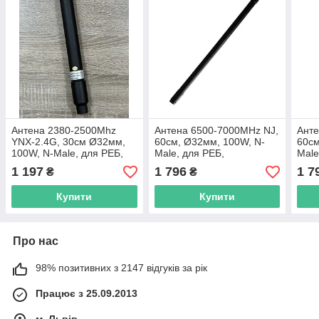
Антена 2380-2500Mhz
Антена 6500-7000MHz NJ,
Анте
YNX-2.4G, 30см Ø32мм,
60см, Ø32мм, 100W, N-
60см
100W, N-Male, для РЕБ,
Male, для РЕБ,
Male
всеспрямована,
всеспрямована,
всес
1 197
1 796
1 7
₴
₴
вертикальна поляризація
вертикальна поляризація
верт
Купити
Купити
Про нас
98% позитивних з 2147 відгуків за рік
Працює з 25.09.2013