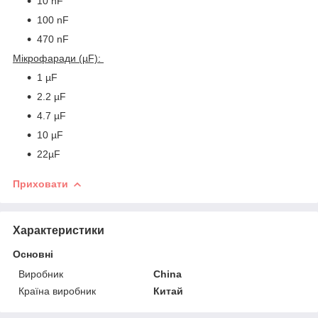
10 nF
100 nF
470 nF
Мікрофаради (µF):
1 µF
2.2 µF
4.7 µF
10 µF
22µF
Приховати
Характеристики
Основні
Виробник
China
Країна виробник
Китай