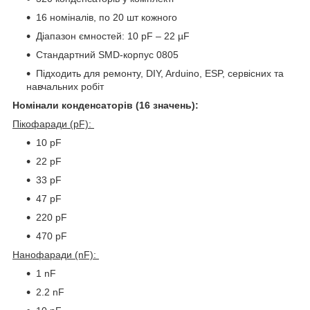
16 номіналів, по 20 шт кожного
Діапазон ємностей: 10 pF – 22 µF
Стандартний SMD-корпус 0805
Підходить для ремонту, DIY, Arduino, ESP, сервісних та
навчальних робіт
Номінали конденсаторів (16 значень):
Пікофаради (pF):
10 pF
22 pF
33 pF
47 pF
220 pF
470 pF
Нанофаради (nF):
1 nF
2.2 nF