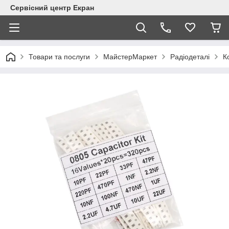
Сервісний центр Екран
Товари та послуги
МайстерМаркет
Радіодеталі
К