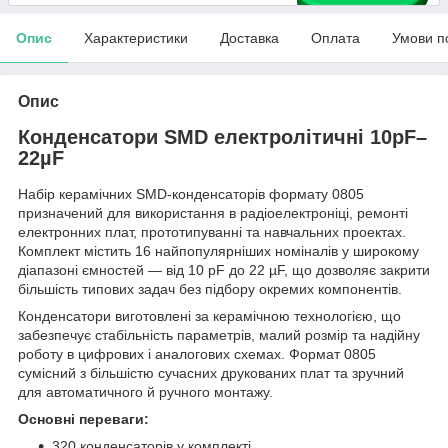
Опис
Характеристики
Доставка
Оплата
Умови п
Опис
Конденсатори SMD електролітичні 10pF–
22µF
Набір керамічних SMD-конденсаторів формату 0805
призначений для використання в радіоелектроніці, ремонті
електронних плат, прототипуванні та навчальних проектах.
Комплект містить 16 найпопулярніших номіналів у широкому
діапазоні ємностей — від 10 pF до 22 µF, що дозволяє закрити
більшість типових задач без підбору окремих компонентів.
Конденсатори виготовлені за керамічною технологією, що
забезпечує стабільність параметрів, малий розмір та надійну
роботу в цифрових і аналогових схемах. Формат 0805
сумісний з більшістю сучасних друкованих плат та зручний
для автоматичного й ручного монтажу.
Основні переваги:
320 конденсаторів у комплекті