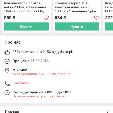
Конденсатори плівкові,
Конденсатори SMD
Кон
набір 200шт, 23 значення
електролітичні, набір
кера
10nF-1000nF, 400-630V,
400шт, 24 значення 1µF–
0603
CBB, в боксі
1000µF, 6.3V-50V,
10uF
959
684
272
₴
₴
алюмінієві
раді
Купити
Купити
Про нас
98% позитивних з 2156 відгуків за рік
Працює з 25.09.2013
м. Львів
вул Городницька 47, Львів, Україна
Контакти
Сьогодні працює з 09:00 до 18:00
Показати весь графік роботи
Про нас