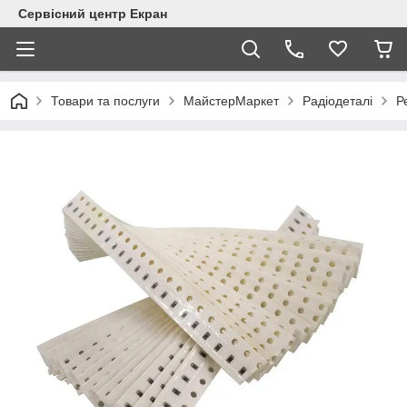
Сервісний центр Екран
Товари та послуги
МайстерМаркет
Радіодеталі
Р