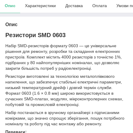
Опис
Характеристики
Доставка
Оплата
Умови п
Опис
Резистори SMD 0603
Набір SMD-резисторів формату 0603 — це універсальне
рішення для ремонту, розробки та складання електронних
пристроїв. Комплект містить 4000 резисторів з точністю 1%,
підібраних у 80 найпопулярніших номіналах, що дозволяє
закрити більшість потреб у радіоелектроніці.
Резистори виготовлені за технологією металоплівкового
напилення, що забезпечує стабільні електричні параметри,
низький температурний дрейф і довгий термін служби.
Формат 0603 (1.6 × 0.8 мм) широко використовується в
сучасних SMD-платах, модулях, мікроконтролерних схемах,
побутовій та промисловій електроніці.
Набір постачається в зручному органайзері з підписаними
комірками, що значно спрощує зберігання, пошук потрібного
номіналу та роботу під час монтажу або ремонту.
Переваги: