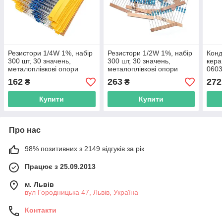
Резистори 1/4W 1%, набір
Резистори 1/2W 1%, набір
Кон
300 шт, 30 значень,
300 шт, 30 значень,
кера
металоплівкові опори
металоплівкові опори
0603
10Ω–1МΩ для Arduino,
1KΩ–820KΩ для
10uF
162
263
272
₴
₴
пайки, DIY
радіоелектроніки DIY
раді
Купити
Купити
Про нас
98% позитивних з 2149 відгуків за рік
Працює з 25.09.2013
м. Львів
вул Городницька 47, Львів, Україна
Контакти