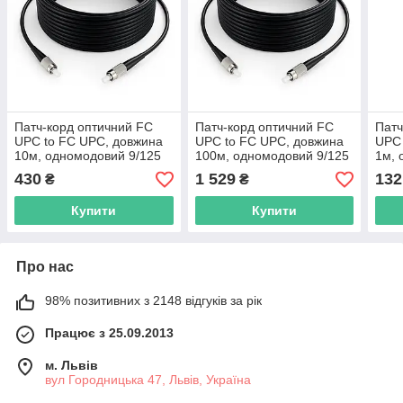
Патч-корд оптичний FC
Патч-корд оптичний FC
Патч
UPC to FC UPC, довжина
UPC to FC UPC, довжина
UPC 
10м, одномодовий 9/125
100м, одномодовий 9/125
1м, 
3mm, чорний, для
3mm, чорний, для
G.6
430
1 529
132
₴
₴
зовнішньої прокладки
зовнішньої прокладки
Купити
Купити
Про нас
98% позитивних з 2148 відгуків за рік
Працює з 25.09.2013
м. Львів
вул Городницька 47, Львів, Україна