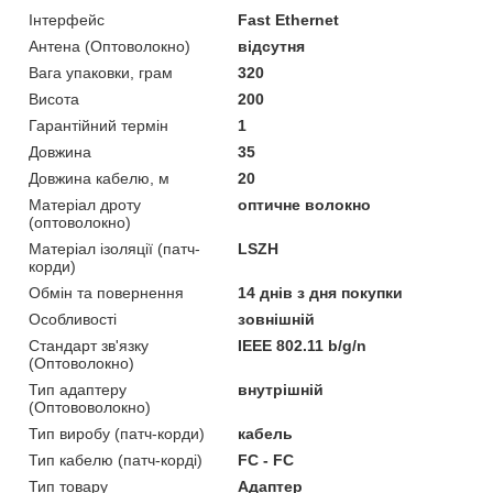
Інтерфейс
Fast Ethernet
Антена (Оптоволокно)
відсутня
Вага упаковки, грам
320
Висота
200
Гарантійний термін
1
Довжина
35
Довжина кабелю, м
20
Матеріал дроту
оптичне волокно
(оптоволокно)
Матеріал ізоляції (патч-
LSZH
корди)
Обмін та повернення
14 днів з дня покупки
Особливості
зовнішній
Стандарт зв'язку
IEEE 802.11 b/g/n
(Оптоволокно)
Тип адаптеру
внутрішній
(Оптововолокно)
Тип виробу (патч-корди)
кабель
Тип кабелю (патч-корді)
FC - FC
Тип товару
Адаптер