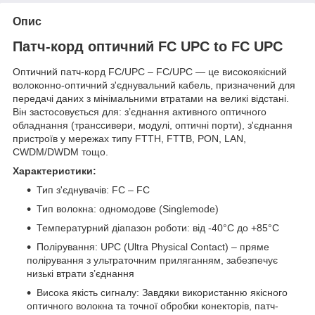
Опис
Патч-корд оптичний FC UPC to FC UPC
Оптичний патч-корд FC/UPC – FC/UPC — це високоякісний
волоконно-оптичний з'єднувальний кабель, призначений для
передачі даних з мінімальними втратами на великі відстані.
Він застосовується для: з’єднання активного оптичного
обладнання (транссивери, модулі, оптичні порти), з'єднання
пристроїв у мережах типу FTTH, FTTB, PON, LAN,
CWDM/DWDM тощо.
Характеристики:
Тип з'єднувачів: FC – FC
Тип волокна: одномодове (Singlemode)
Температурний діапазон роботи: від -40°C до +85°C
Полірування: UPC (Ultra Physical Contact) – пряме
полірування з ультраточним приляганням, забезпечує
низькі втрати з’єднання
Висока якість сигналу: Завдяки використанню якісного
оптичного волокна та точної обробки конекторів, патч-