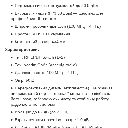
Підтримка високих потужностей до 33.5 дБм
Висока лінійність (IIP3 53 дБм) — ідеально для
професійних RF-систем
Широкий робочий діапазон (100 МГц – 4 ГГц)
Просте CMOS/TTL керування
Компактний розмір 4×4 мм
Характеристики:
Тип: RF SPDT Switch (1×2)
Технологія: GaAs (арсенід галію)
Діапазон частот: 100 МГц – 4 ГГц
Опір: 50 Ω
Нерефлективний дизайн (Nonreflective). Це означає,
що вимкнений порт "поглинає" сигнал, а не відбиває
його назад, забезпечуючи чисту та стабільну роботу
радіочастотної системи
Ізоляція: до 62 дБ (до 2 ГГц)
Втрати вставки (Insertion Loss): ~1.0 дБ
Лінійність: P1dB: 34 дБм (типове). IIP3: 53 дБм