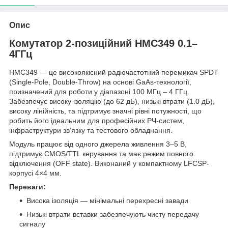
Опис
Комутатор 2-позиційний HMC349 0.1–
4ГГц
HMC349 — це високоякісний радіочастотний перемикач SPDT
(Single-Pole, Double-Throw) на основі GaAs-технології,
призначений для роботи у діапазоні 100 МГц – 4 ГГц.
Забезпечує високу ізоляцію (до 62 дБ), низькі втрати (1.0 дБ),
високу лінійність, та підтримує значні рівні потужності, що
робить його ідеальним для професійних РЧ-систем,
інфраструктури зв’язку та тестового обладнання.
Модуль працює від одного джерела живлення 3–5 В,
підтримує CMOS/TTL керування та має режим повного
відключення (OFF state). Виконаний у компактному LFCSP-
корпусі 4×4 мм.
Переваги:
Висока ізоляція — мінімальні перехресні завади
Низькі втрати вставки забезпечують чисту передачу
сигналу