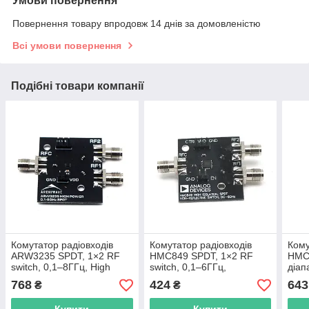
Умови повернення
Повернення товару впродовж 14 днів за домовленістю
Всі умови повернення
Подібні товари компанії
Комутатор радіовходів
Комутатор радіовходів
Кому
ARW3235 SPDT, 1×2 RF
HMC849 SPDT, 1×2 RF
HMC2
switch, 0,1–8ГГц, High
switch, 0,1–6ГГц,
діап
Power, високочастотний
високочастотний
моду
768
424
643
₴
₴
перемикач сигналу
перемикач сигналу SMA
коне