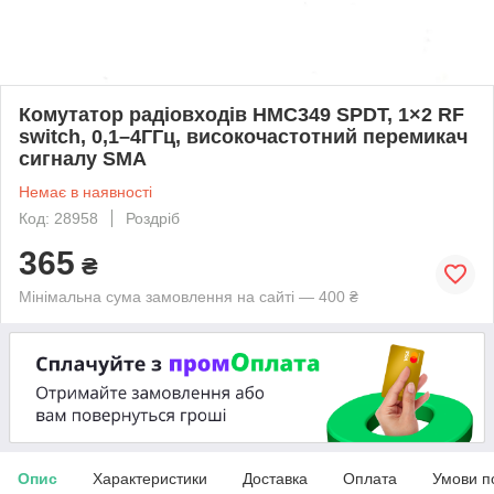
Комутатор радіовходів HMC349 SPDT, 1×2 RF
switch, 0,1–4ГГц, високочастотний перемикач
сигналу SMA
Немає в наявності
Код: 28958
Роздріб
365
₴
Мінімальна сума замовлення на сайті — 400 ₴
Опис
Характеристики
Доставка
Оплата
Умови п