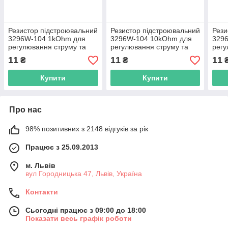
Резистор підстроювальний
Резистор підстроювальний
Рези
3296W-104 1kOhm для
3296W-104 10kOhm для
329
регулювання струму та
регулювання струму та
регу
напруги в електронних
напруги в електронних
напр
11
11
11
₴
₴
схемах
схемах
схе
Купити
Купити
Про нас
98% позитивних з 2148 відгуків за рік
Працює з 25.09.2013
м. Львів
вул Городницька 47, Львів, Україна
Контакти
Сьогодні працює з 09:00 до 18:00
Показати весь графік роботи