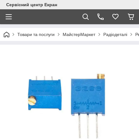
Сервісний центр Екран
Товари та послуги
МайстерМаркет
Радіодеталі
Р