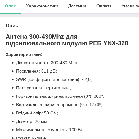
Опис
Характеристики
Доставка
Оплата
Умови п
Опис
Антена 300-430Mhz для
підсилювального модулю РЕБ YNX-320
Характеристики:
Діапазон частот: 300-430 МГц;
Посилення: 6±1 дБі;
SWR (коефіцієнт стоячої хвилі): ≤2,0;
Поляризація: вертикальна;
Горизонтальна ширина променя (0º): 360º;
Вертикальна ширина променя (0º): 17±3º;
Вхідний опір: 50 Ом;
Діаметр: 20 мм;
Максимальна потужність: 100 Вт;
Роз'єм: N-Male.