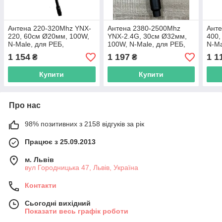
Антена 220-320Mhz YNX-
Антена 2380-2500Mhz
Анте
220, 60см Ø20мм, 100W,
YNX-2.4G, 30см Ø32мм,
400,
N-Male, для РЕБ,
100W, N-Male, для РЕБ,
N-Ma
всеспрямована,
всеспрямована,
верт
1 154
1 197
1 1
₴
₴
вертикальна поляризація
вертикальна поляризація
для
Купити
Купити
Про нас
98% позитивних з 2158 відгуків за рік
Працює з 25.09.2013
м. Львів
вул Городницька 47, Львів, Україна
Контакти
Сьогодні вихідний
Показати весь графік роботи