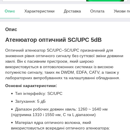
Опис
Характеристики
Доставка
Оплата
Умови п
Опис
Атенюатор оптичний SC/UPC 5dB
Оптичний атенюатор SC/UPC–SC/UPC призначений для
зниження рівня оптичного сигналу без суттєвої зміни довжини
хвилі. Він є пасивним пристроєм, який широко
використовується в оптоволоконних системах із високою
потужністю сигналу, таких як DWDM, EDFA, CATV, а також у
лабораторних випробуваннях та налаштуванні обладнання.
Основні характеристики:
Тип інтерфейсу: SC/UPC
Затухання: 5 дБ
Діапазон робочих довжин хвиль: 1260 ~ 1640 нм
(підтримка 1310 і 1550 нм, C та L діапазони)
Матеріал ядра оптичного волокна, який
використовується всередині оптичного атенюатора: