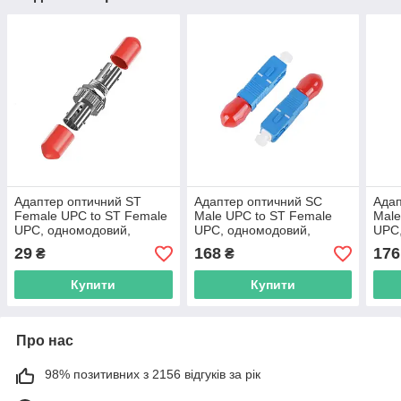
Адаптер оптичний ST
Адаптер оптичний SC
Адап
Female UPC to ST Female
Male UPC to ST Female
Male
UPC, одномодовий,
UPC, одномодовий,
UPC,
з'єднувач для
з'єднувач для оптоволокна
з'єд
29
168
176
₴
₴
оптоволокна, круглий
Купити
Купити
Про нас
98% позитивних з 2156 відгуків за рік