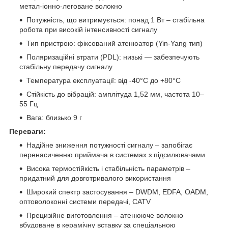
метал-іонно-леговане волокно
Потужність, що витримується: понад 1 Вт – стабільна
робота при високій інтенсивності сигналу
Тип пристрою: фіксований атенюатор (Yin-Yang тип)
Поляризаційні втрати (PDL): низькі — забезпечують
стабільну передачу сигналу
Температура експлуатації: від -40°C до +80°C
Стійкість до вібрацій: амплітуда 1,52 мм, частота 10–
55 Гц
Вага: близько 9 г
Переваги:
​Надійне зниження потужності сигналу – запобігає
перенасиченню приймача в системах з підсилювачами
Висока термостійкість і стабільність параметрів –
придатний для довготривалого використання
​Широкий спектр застосування – DWDM, EDFA, OADM,
оптоволоконні системи передачі, CATV
Прецизійне виготовлення – атенююче волокно
вбудоване в керамічну вставку за спеціальною