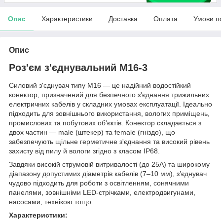
Опис
Характеристики
Доставка
Оплата
Умови п
Опис
Роз'єм з'єднувальний M16-3
Силовий з'єднувач типу M16 — це надійний водостійкий
конектор, призначений для безпечного з'єднання трижильних
електричних кабелів у складних умовах експлуатації. Ідеально
підходить для зовнішнього використання, вологих приміщень,
промислових та побутових об'єктів. Конектор складається з
двох частин — male (штекер) та female (гніздо), що
забезпечують щільне герметичне з'єднання та високий рівень
захисту від пилу й вологи згідно з класом IP68.
Завдяки високій струмовій витривалості (до 25A) та широкому
діапазону допустимих діаметрів кабелів (7–10 мм), з’єднувач
чудово підходить для роботи з освітленням, сонячними
панелями, зовнішніми LED-стрічками, електродвигунами,
насосами, технікою тощо.
Характеристики: