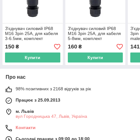
З'єднувач силовий IP68
З'єднувач силовий IP68
З'єд
M16 3pin 25A, для кабеля
M16 3pin 25A, для кабеля
3pin
3-6.5мм, комплект
5-8мм, комплект
male
male+female, водостійкий
male+female, водостійкий
флан
150
160
141
₴
₴
Купити
Купити
Про нас
98% позитивних з 2168 відгуків за рік
Працює з 25.09.2013
м. Львів
вул Городницька 47, Львів, Україна
Контакти
Сьогодні працює з 09:00 до 18:00