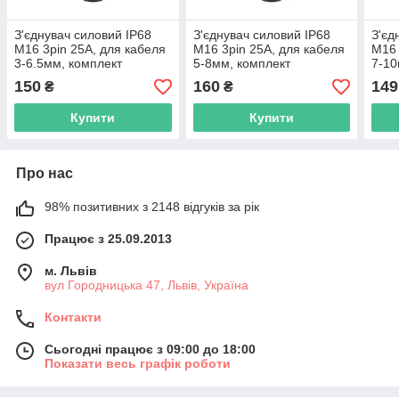
З'єднувач силовий IP68
З'єднувач силовий IP68
З'єд
M16 3pin 25A, для кабеля
M16 3pin 25A, для кабеля
M16 
3-6.5мм, комплект
5-8мм, комплект
7-10
male+female, водостійкий
male+female, водостійкий
male
150
160
149
₴
₴
Купити
Купити
Про нас
98% позитивних з 2148 відгуків за рік
Працює з 25.09.2013
м. Львів
вул Городницька 47, Львів, Україна
Контакти
Сьогодні працює з 09:00 до 18:00
Показати весь графік роботи