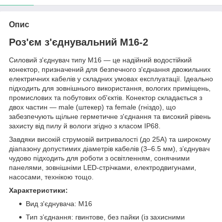
Опис
Роз'єм з'єднувальний M16-2
Силовий з'єднувач типу M16 — це надійний водостійкий
конектор, призначений для безпечного з'єднання двожильних
електричних кабелів у складних умовах експлуатації. Ідеально
підходить для зовнішнього використання, вологих приміщень,
промислових та побутових об'єктів. Конектор складається з
двох частин — male (штекер) та female (гніздо), що
забезпечують щільне герметичне з'єднання та високий рівень
захисту від пилу й вологи згідно з класом IP68.
Завдяки високій струмовій витривалості (до 25A) та широкому
діапазону допустимих діаметрів кабелів (3–6.5 мм), з’єднувач
чудово підходить для роботи з освітленням, сонячними
панелями, зовнішніми LED-стрічками, електродвигунами,
насосами, технікою тощо.
Характеристики:
Вид з'єднувача: M16
Тип з’єднання: гвинтове, без пайки (із захисними