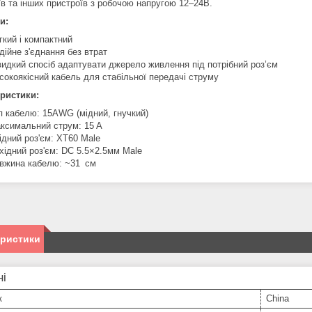
їв та інших пристроїв з робочою напругою 12–24В.
и:
гкий і компактний
дійне з'єднання без втрат
идкий спосіб адаптувати джерело живлення під потрібний роз’єм
сокоякісний кабель для стабільної передачі струму
ристики:
п кабелю: 15AWG (мідний, гнучкий)
ксимальний струм: 15 А
ідний роз'єм: XT60 Male
хідний роз'єм: DC 5.5×2.5мм Male
вжина кабелю: ~31 см
еристики
ні
к
China