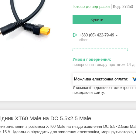
Готово до відправки
Код:
27250
Купити
+380 (66) 422-79-49
viber
повернення товару протягом 14 д
У компанії підключені електронні
покидаючи сайту.
ідник XT60 Male на DC 5.5x2.5 Male
ник живлення з роз'ємом XT60 Male на гніздо живлення DC 5.5×2.5мм Ma
о 15 А. Ідеально підходить для живлення електроніки, маршрутизаторів, 