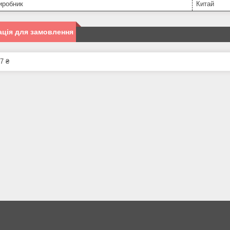
иробник
Китай
ція для замовлення
7 ₴