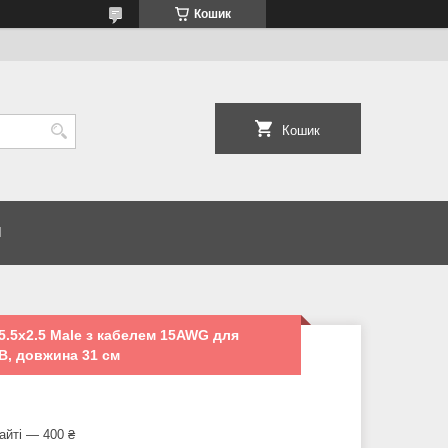
Кошик
Кошик
И
5.5x2.5 Male з кабелем 15AWG для
В, довжина 31 см
айті — 400 ₴