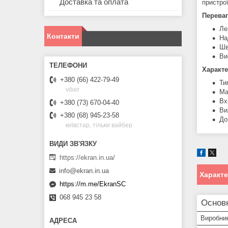
Доставка та оплата
пристро
Переваг
Ле
Контакти
На
Шв
Ви
Характе
+380 (66) 422-79-49
Ти
viber
Ма
Вх
+380 (73) 670-04-40
Ви
+380 (68) 945-23-58
До
київстар, тільки вайбер
https://ekran.in.ua/
info@ekran.in.ua
Характ
https://m.me/EkranSC
068 945 23 58
Основ
Виробни