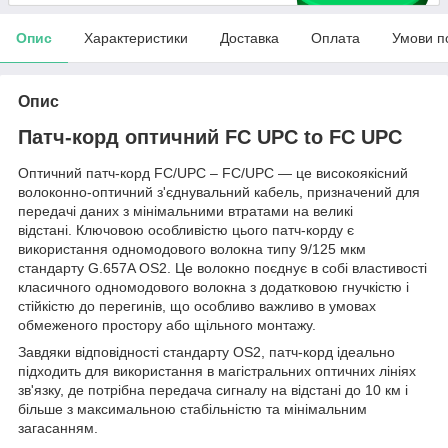
Опис
Характеристики
Доставка
Оплата
Умови п
Опис
Патч-корд оптичний FC UPC to FC UPC
Оптичний патч-корд FC/UPC – FC/UPC — це високоякісний
волоконно-оптичний з'єднувальний кабель, призначений для
передачі даних з мінімальними втратами на великі
відстані. Ключовою особливістю цього патч-корду є
використання одномодового волокна типу 9/125 мкм
стандарту G.657A OS2. Це волокно поєднує в собі властивості
класичного одномодового волокна з додатковою гнучкістю і
стійкістю до перегинів, що особливо важливо в умовах
обмеженого простору або щільного монтажу.
Завдяки відповідності стандарту OS2, патч-корд ідеально
підходить для використання в магістральних оптичних лініях
зв'язку, де потрібна передача сигналу на відстані до 10 км і
більше з максимальною стабільністю та мінімальним
загасанням.