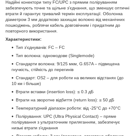
Надійні конектори типу FC/UPC з прямим поліруванням
забезпечують точне та щільне з'єднання, що зменшує оптичні
втрати й гарантує тривалий термін експлуатації. Оболонка
діаметром 3 мм додатково захищає волокно від механічних
пошкоджень, роблячи кабель довговічним і придатним до
повторного використання.
Характеристики:
Тип з'єднувачів: FC – FC
Тип волокна: одномодове (Singlemode)
Стандарти волокна: 9/125 мкм, G.657A – підвищена
гнучкість, стійкість до перегинів
Стандарт: OS2 – для роботи на великих відстанях (до
10 км і більше)
Втрати вставки (insertion loss): ≤ 0.3 дБ
Втрати на зворотне відбиття (return loss): ≥ 50 дБ
Температурний діапазон роботи: від -25°C до +70°C
Полірування: UPC (Ultra Physical Contact) – пряме
полірування з ультраточним приляганням, забезпечує
низькі втрати з’єднання