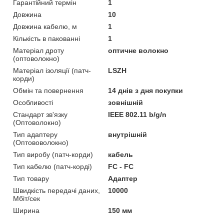
Гарантійний термін
1
Довжина
10
Довжина кабелю, м
1
Кількість в пакованні
1
Матеріал дроту
оптичне волокно
(оптоволокно)
Матеріал ізоляції (патч-
LSZH
корди)
Обмін та повернення
14 днів з дня покупки
Особливості
зовнішній
Стандарт зв'язку
IEEE 802.11 b/g/n
(Оптоволокно)
Тип адаптеру
внутрішній
(Оптововолокно)
Тип виробу (патч-корди)
кабель
Тип кабелю (патч-корді)
FC - FC
Тип товару
Адаптер
Швидкість передачі даних,
10000
Мбіт/сек
Ширина
150 мм