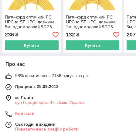
Патч-корд оптичний FC
Патч-корд оптичний FC
Патч
UPC to ST UPC, довжина
UPC to ST UPC, довжина
UPC 
5м, одномодовий 9/125
1м, одномодовий 9/125
3м, 
G.652D 3mm, жовтий
G.652D 3mm, жовтий
G.6
236
132
207
₴
₴
Купити
Купити
Про нас
98% позитивних з 2156 відгуків за рік
Працює з 25.09.2013
м. Львів
вул Городницька 47, Львів, Україна
Контакти
Сьогодні вихідний
Показати весь графік роботи