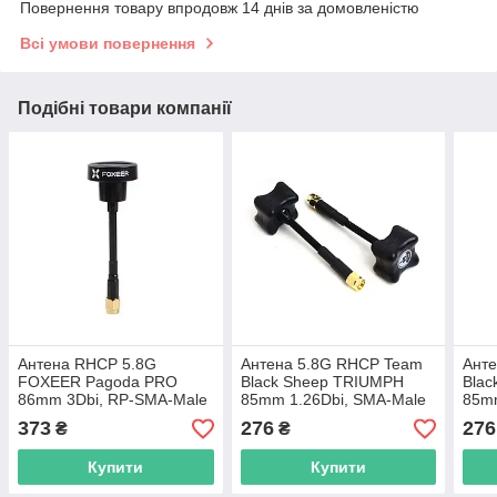
Повернення товару впродовж 14 днів за домовленістю
Всі умови повернення
Подібні товари компанії
Антена RHCP 5.8G
Антена 5.8G RHCP Team
Ант
FOXEER Pagoda PRO
Black Sheep TRIUMPH
Bla
86mm 3Dbi, RP-SMA-Male
85mm 1.26Dbi, SMA-Male
85mm
прямий, чорна, для FPV
прямий, чорна, для FPV
Male
373
276
276
₴
₴
дронів
дронів
FPV 
Купити
Купити