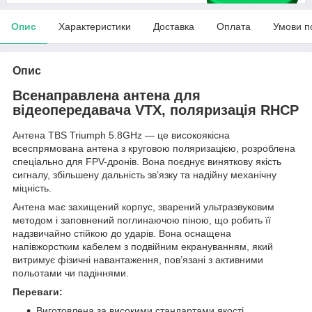
Опис
Характеристики
Доставка
Оплата
Умови п
Опис
Всенаправлена антена для
відеопередавача VTX, поляризація RHCP
Антена TBS Triumph 5.8GHz — це високоякісна
всеспрямована антена з круговою поляризацією, розроблена
спеціально для FPV-дронів. Вона поєднує виняткову якість
сигналу, збільшену дальність зв’язку та надійну механічну
міцність.
Антена має захищений корпус, зварений ультразвуковим
методом і заповнений поглинаючою піною, що робить її
надзвичайно стійкою до ударів. Вона оснащена
напівжорстким кабелем з подвійним екрануванням, який
витримує фізичні навантаження, пов’язані з активними
польотами чи падіннями.
Переваги:
Виготовлена за високими стандартами якості