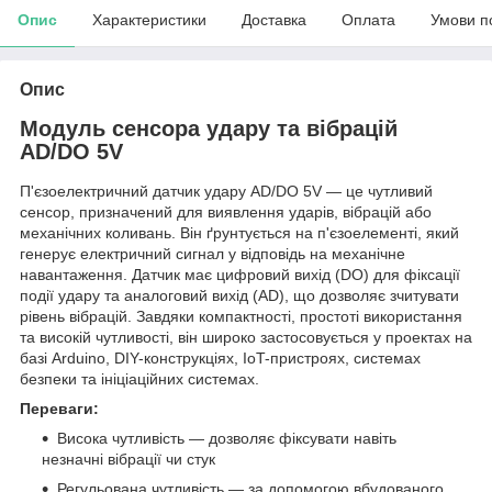
Опис
Характеристики
Доставка
Оплата
Умови п
Опис
Модуль сенсора удару та вібрацій
AD/DO 5V
П'єзоелектричний датчик удару AD/DO 5V — це чутливий
сенсор, призначений для виявлення ударів, вібрацій або
механічних коливань. Він ґрунтується на п'єзоелементі, який
генерує електричний сигнал у відповідь на механічне
навантаження. Датчик має цифровий вихід (DO) для фіксації
події удару та аналоговий вихід (AD), що дозволяє зчитувати
рівень вібрацій. Завдяки компактності, простоті використання
та високій чутливості, він широко застосовується у проектах на
базі Arduino, DIY-конструкціях, IoT-пристроях, системах
безпеки та ініціаційних системах.
Переваги:
Висока чутливість — дозволяє фіксувати навіть
незначні вібрації чи стук
Регульована чутливість — за допомогою вбудованого