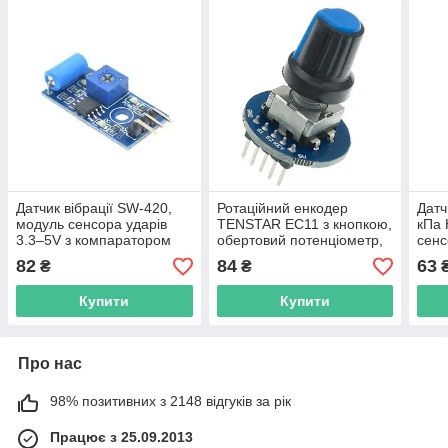
Датчик вібрації SW-420,
Ротаційний енкодер
Датч
модуль сенсора ударів
TENSTAR EC11 з кнопкою,
кПа
3.3–5V з компаратором
обертовий потенціометр,
сенс
LM393, для Arduino, DIY,
модуль 5pin для
моду
82
84
63
₴
₴
IoT
Arduino/ESP32
Купити
Купити
Про нас
98% позитивних з 2148 відгуків за рік
Працює з 25.09.2013