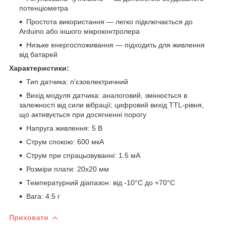
потенціометра
Простота використання — легко підключається до
Arduino або іншого мікроконтролера
Низьке енергоспоживання — підходить для живлення
від батарей
Характеристики:
Тип датчика: п'єзоелектричний
Вихід модуля датчика: аналоговий, змінюється в
залежності від сили вібрації; цифровий вихід TTL-рівня,
що активується при досягненні порогу
Напруга живлення: 5 В
Струм спокою: 600 мкА
Струм при спрацьовуванні: 1.5 мА
Розміри плати: 20х20 мм
Температурний діапазон: від -10°C до +70°C
Вага: 4.5 г
Приховати