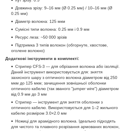
Кут зрізу: 0.5°
​Довжина зрізу: 9–16 мм (Ø 0.25 мм) / 10–16 мм (Ø
0.25 мм)
Діаметр волокна: 125 мкм
​Сумісні типи волокна: 0.25 мм і 0.9 мм
Ресурс леза: ~50 000 зрізів
Підтримка 3 типів волокон (обгорнуте, хвостове,
оголене волокно)
​Додаткові інструменти в комплекті:
Стрипер CFS-3 — для обрізання волокна або ізоляції.
Даний інструмент використовується для: зняття
захисного шару з оптичного волокна діаметром від 250
мкм до 125 мкм; зачищення зовнішньої оболонки
оптичного кабелю (так званого "jumper wire") діаметром
від 0.9 мм до 3 мм
​Стрипер — інструмент для зняття оболонки з
оптичного кабелю. Використовується для 1–2 жильного
кабелю розміром 3.0×2.0 мм
Ножиці для арамідного волокна. Ідеально підходять
для чистого та плавного розрізання армованих волокон,