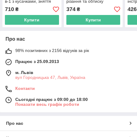
в-1 з кусачками, зняття
різання та обтиску
інст
ізоляції 0.03–10 мм² (32–7
проводів,
кабе
710
374
426
₴
₴
AWG)
багатофункціональна
FTT
шкала
Купити
Купити
Про нас
98% позитивних з 2156 відгуків за рік
Працює з 25.09.2013
м. Львів
вул Городницька 47, Львів, Україна
Контакти
Сьогодні працює з 09:00 до 18:00
Показати весь графік роботи
Про нас