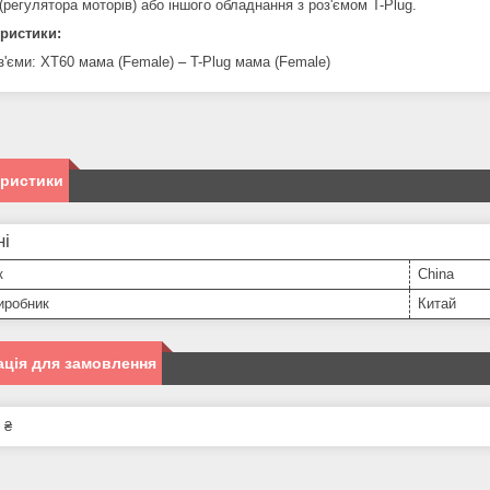
регулятора моторів) або іншого обладнання з роз'ємом T-Plug.
ристики:
з'єми: XT60 мама (Female)
–
T-Plug мама (Female)
еристики
ні
к
China
иробник
Китай
ція для замовлення
 ₴