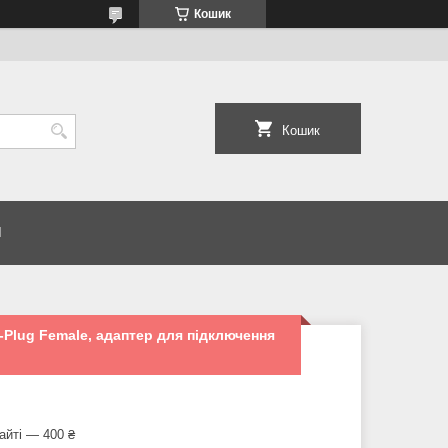
Кошик
Кошик
И
-Plug Female, адаптер для підключення
айті — 400 ₴