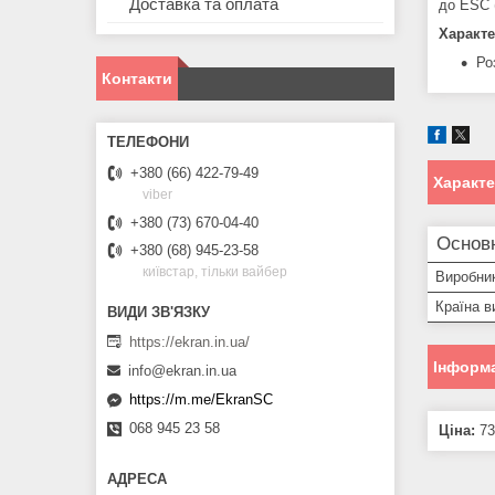
Доставка та оплата
до ESC (
Характе
Ро
Контакти
+380 (66) 422-79-49
Характ
viber
+380 (73) 670-04-40
Основ
+380 (68) 945-23-58
київстар, тільки вайбер
Виробни
Країна в
https://ekran.in.ua/
Інформа
info@ekran.in.ua
https://m.me/EkranSC
068 945 23 58
Ціна:
73