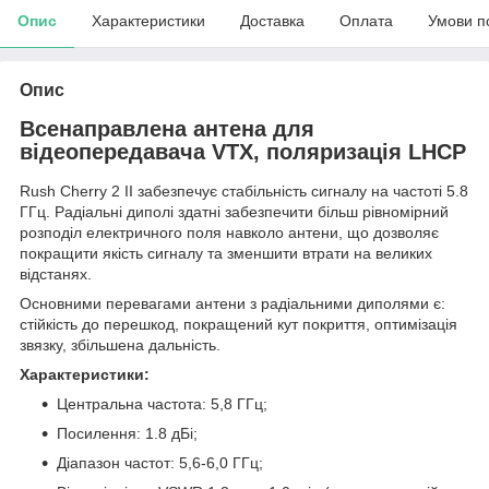
Опис
Характеристики
Доставка
Оплата
Умови п
Опис
Всенаправлена антена для
відеопередавача VTX, поляризація LHCP
Rush Cherry 2 II забезпечує стабільність сигналу на частоті 5.8
ГГц. Радіальні диполі здатні забезпечити більш рівномірний
розподіл електричного поля навколо антени, що дозволяє
покращити якість сигналу та зменшити втрати на великих
відстанях.
Основними перевагами антени з радіальними диполями є:
стійкість до перешкод, покращений кут покриття, оптимізація
звязку, збільшена дальність.
Характеристики:
Центральна частота: 5,8 ГГц;
Посилення: 1.8 дБі;
Діапазон частот: 5,6-6,0 ГГц;