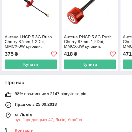
Антена LHCP 5.8G Rush
Антена RHCP 5.8G Rush
Анте
Cherry 87mm 1.2Dbi,
Cherry 87mm 1.2Dbi,
Cher
MMCX-JW кутовий,
MMCX-JW кутовий,
MMC
червона, для FPV дронів
червона, для FPV дронів
черв
375
418
471
₴
₴
Купити
Купити
Про нас
98% позитивних з 2147 відгуків за рік
Працює з 25.09.2013
м. Львів
вул Городницька 47, Львів, Україна
Контакти