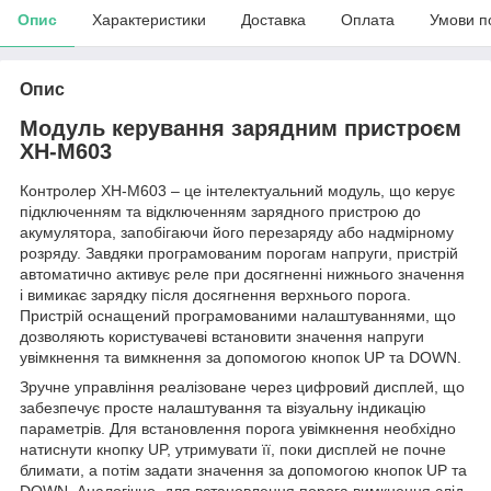
Опис
Характеристики
Доставка
Оплата
Умови п
Опис
Модуль керування зарядним пристроєм
XH-M603
Контролер XH-M603 – це інтелектуальний модуль, що керує
підключенням та відключенням зарядного пристрою до
акумулятора, запобігаючи його перезаряду або надмірному
розряду. Завдяки програмованим порогам напруги, пристрій
автоматично активує реле при досягненні нижнього значення
і вимикає зарядку після досягнення верхнього порога.
Пристрій оснащений програмованими налаштуваннями, що
дозволяють користувачеві встановити значення напруги
увімкнення та вимкнення за допомогою кнопок UP та DOWN.
Зручне управління реалізоване через цифровий дисплей, що
забезпечує просте налаштування та візуальну індикацію
параметрів. Для встановлення порога увімкнення необхідно
натиснути кнопку UP, утримувати її, поки дисплей не почне
блимати, а потім задати значення за допомогою кнопок UP та