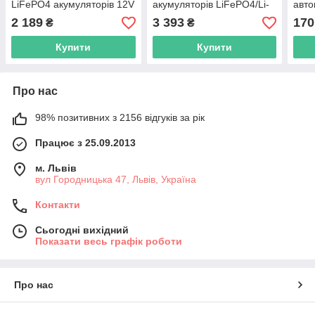
LiFePO4 акумуляторів 12V
акумуляторів LiFePO4/Li-
авто
(4S), LFP, швидка зарядка
ion/LTO, плата захисту, +
Type
2 189
3 393
170
₴
₴
кнопка активації, JIKONG
Купити
Купити
Про нас
98% позитивних з 2156 відгуків за рік
Працює з 25.09.2013
м. Львів
вул Городницька 47, Львів, Україна
Контакти
Сьогодні вихідний
Показати весь графік роботи
Про нас