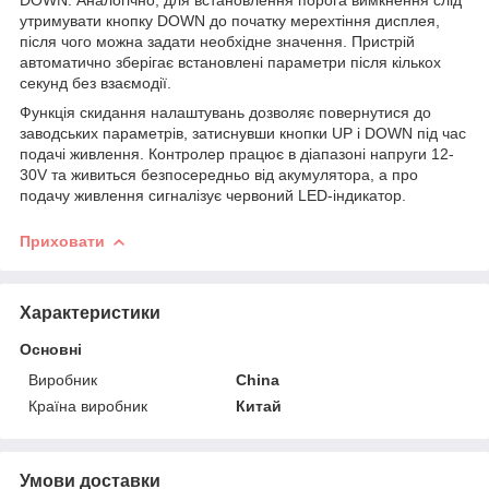
DOWN. Аналогічно, для встановлення порога вимкнення слід
утримувати кнопку DOWN до початку мерехтіння дисплея,
після чого можна задати необхідне значення. Пристрій
автоматично зберігає встановлені параметри після кількох
секунд без взаємодії.
Функція скидання налаштувань дозволяє повернутися до
заводських параметрів, затиснувши кнопки UP і DOWN під час
подачі живлення. Контролер працює в діапазоні напруги 12-
30V та живиться безпосередньо від акумулятора, а про
подачу живлення сигналізує червоний LED-індикатор.
Приховати
Характеристики
Основні
Виробник
China
Країна виробник
Китай
Умови доставки