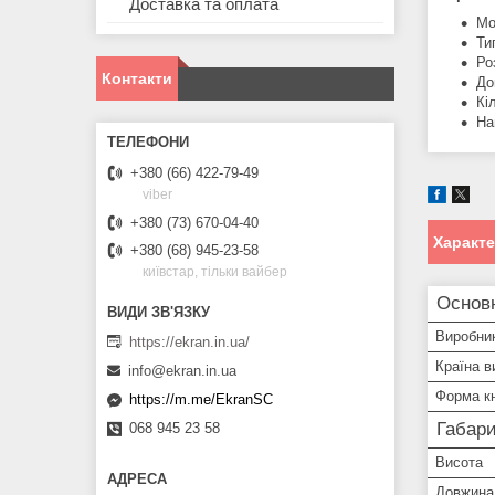
Доставка та оплата
Мо
Ти
Ро
Контакти
До
Кі
На
+380 (66) 422-79-49
viber
+380 (73) 670-04-40
Характ
+380 (68) 945-23-58
київстар, тільки вайбер
Основ
Виробни
https://ekran.in.ua/
Країна в
info@ekran.in.ua
Форма к
https://m.me/EkranSC
Габари
068 945 23 58
Висота
Довжина