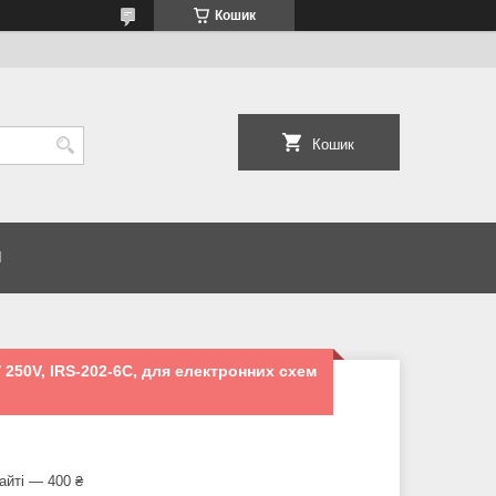
Кошик
Кошик
И
250V, IRS-202-6C, для електронних схем
айті — 400 ₴