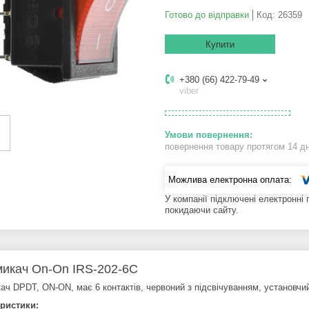
Готово до відправки
Код:
26359
Купити
+380 (66) 422-79-49
viber
повернення товару протягом 14 д
У компанії підключені електронні
покидаючи сайту.
икач On-On IRS-202-6C
ач DPDT, ON-ON, має 6 контактів, червоний з підсвічуванням, установчий
ристики: