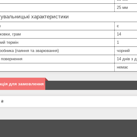
25 мм
увальницькі характеристики
я
є
ковки, грам
14
ний термін
1
робника (паяння та зварювання)
чорний
 повернення
14 днів з 
немає
ція для замовлення
 ₴