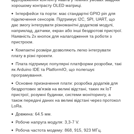
хорошому контрасту OLED матриці.
Інтерфейси та порти: має стандартні GPIО pin для
підключення сенсорів. Підтримує I2C, SPI, UART, що
дає змогу інтегрувати різноманітні додаткові модулі,
наприклад, датчики, екран або інші бездротові пристрої.
Наявність 2x кнопок для налагодження та роботи з
пристроєм.
Компактні розміри дозволяють легко інтегрувати
плату в різні проекти.
Плата підтримує популярні платформи розробки, такі
як Arduino IDE та PlatformIO, що полегшує
програмування.
Основне призначення плати: розробка додатків для
бездротових зв'язків на великі відстані, таких як IoT
пристрої, розумні будинки, системи моніторингу, а
також передачі даних на великі відстані через протокол
LoRa.
Довжина: 64.5 мм.
Робоче напруга модуля: 3,3-7 V.
Робоча частота модему: 868, 915, 923 МГц.