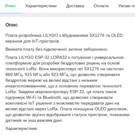
Опис
Характеристики
Доставка
Оплата
Умови п
Опис
Плата розробника LILYGO з вбудованими SX1276 та OLED
екраном для IoT-пристроїв
Вмикати плату без підключеної антени заборонено.
Плата LILYGO ESP-32 LORA32 є потужною і універсальною
платформою для розробки бездротових рішень на основі
технології LoRa. Вона використовує чіп SX1276 на частотах
868 МГц, 915 МГц або 923 МГц, що дозволяє створювати
бездротові мережі на великі відстані з низьким
енергоспоживанням, що є основною перевагою технології
LoRa. Завдяки мікроконтролеру ESP-32, ця плата також
підтримує Wi-Fi та Bluetooth, що дозволяє створювати
комплексні IoT рішення з можливістю передавати дані на
великі відстані через LoRa. Плата оснащена OLED дисплеєм,
що дозволяє зручно відображати статуси пристрою, показники
датчиків чи інші важливі дані.
Характеристики: