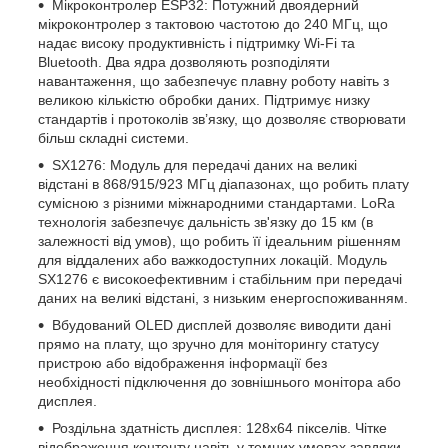
Мікроконтролер ESP32: Потужний двоядерний
мікроконтролер з тактовою частотою до 240 МГц, що
надає високу продуктивність і підтримку Wi-Fi та
Bluetooth. Два ядра дозволяють розподіляти
навантаження, що забезпечує плавну роботу навіть з
великою кількістю обробки даних. Підтримує низку
стандартів і протоколів зв’язку, що дозволяє створювати
більш складні системи.
SX1276: Модуль для передачі даних на великі
відстані в 868/915/923 МГц діапазонах, що робить плату
сумісною з різними міжнародними стандартами. LoRa
технологія забезпечує дальність зв'язку до 15 км (в
залежності від умов), що робить її ідеальним рішенням
для віддалених або важкодоступних локацій. Модуль
SX1276 є високоефективним і стабільним при передачі
даних на великі відстані, з низьким енергоспоживанням.
Вбудований OLED дисплей дозволяє виводити дані
прямо на плату, що зручно для моніторингу статусу
пристрою або відображення інформації без
необхідності підключення до зовнішнього монітора або
дисплея.
Роздільна здатність дисплея: 128x64 пікселів. Чітке
відображення контенту навіть у темних умовах завдяки