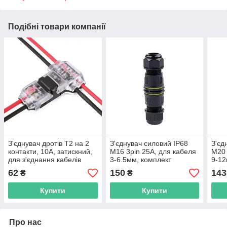
Подібні товари компанії
З'єднувач дротів T2 на 2
З'єднувач силовий IP68
З'єд
контакти, 10A, затискний,
M16 3pin 25A, для кабеля
M20 
для з'єднання кабелів
3-6.5мм, комплект
9-12
AWG22-18
male+female, водостійкий
male
62
150
143
₴
₴
Купити
Купити
Про нас