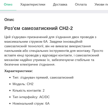
Опис
Характеристики
Доставка
Оплата
Умови п
Опис
Роз'єм самозатискний CH2-2
Цей з'єднувач призначений для з'єднання двох проводів з
максимальним струмом 6A. Завдяки інноваційній
самозатискній технології, він не вимагає використання
паяльників або спеціальних інструментів для монтажу. Просто
вставте кінці проводів у відповідні контакти, і самозатискний
механізм надійно утримає їх, забезпечуючи стабільне та
безпечне електричне з'єднання.
Характеристики:
​Тип: з'єднувач прямий, самозатискний
Модель: CH2
Кількість контактів: 2
Тип інтерфейсу: AC/DC
Номінальний струм: 6A