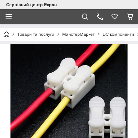
Сервісний центр Екран
Товари та послуги
МайстерМаркет
DC компоненти