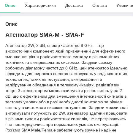
Опис
Характеристики
Доставка
Оплата
Умови п
Опис
Атенюатор SMA-M - SMA-F
Атенюатор 2W, 2 dB, спектр частот до 8 GHz — це
високоточний компонент, який призначений для ефективного
зменшення рівня радіочастотного сигналу в різноманітних
технічних та вимірювальних системах. Завдяки своєму
робочому діапазону частот до 8 GHz, цей атенюатор ідеально
підходить для широкого спектра застосувань у радіочастотних
технологіях, таких як тестування, вимірювання та
калібрування обладнання в телекомунікаціях, радіозв'язку
тощо. З атенюатором можна знижувати рівень сигналу на 2
dB, що є ефективним для зменшення інтенсивності сигналів в
тестових умовах або в разі необхідності контролю за рівнем
сигналу в системах з високою потужністю. Завдяки можливості
витримувати потужність до 2W, атенюатор здатний працювати
з різними типами радіочастотних сигналів, не перегріваючись
і не пошкоджуючись при нормальних умовах експлуатації.
Роз'єми SMA Male/Female забезпечують зручне і надійне