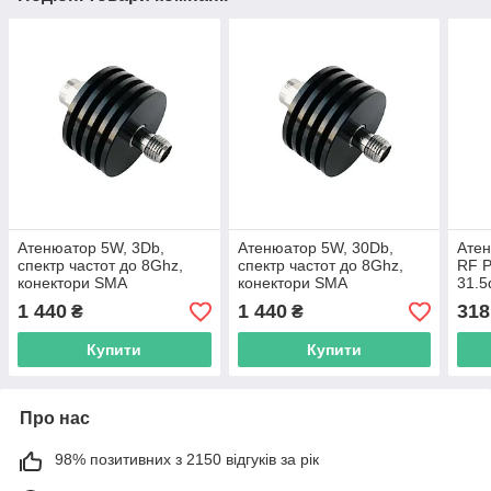
Атенюатор 5W, 3Db,
Атенюатор 5W, 30Db,
Атен
спектр частот до 8Ghz,
спектр частот до 8Ghz,
RF P
конектори SMA
конектори SMA
31.5
Male/Female
Male/Female
1MH
1 440
1 440
318
₴
₴
Купити
Купити
Про нас
98% позитивних з 2150 відгуків за рік