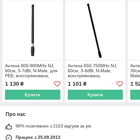
Антена 800-900MHz NJ,
Антена 650-750MHz NJ,
Анте
60см, 3-7dBi, N-Male, для
60см, 3-8dBi, N-Male,
30см
РЕБ, всеспрямована,
всеспрямована,
Male
вертикальна поляризація
вертикальна поляризація
всес
1 130
1 101
1 5
₴
₴
верт
Купити
Купити
Про нас
98% позитивних з 2153 відгуків за рік
Працює з 25.09.2013