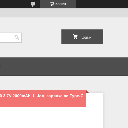
Кошик
Кошик
И
 3.7V 2000mAh, Li-Ion, зарядка по Type-C,