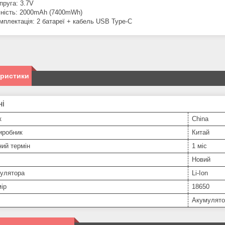
пруга: 3.7V
ність: 2000mAh (7400mWh)
мплектація: 2 батареї + кабель USB Type-C
еристики
ні
к
China
иробник
Китай
ний термін
1 міс
Новий
мулятора
Li-Ion
ір
18650
Акумулято