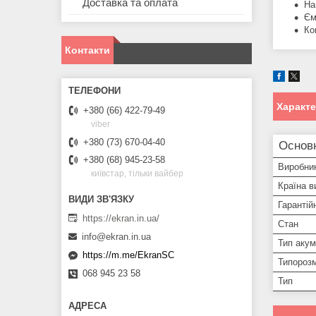
Доставка та оплата
На
Єм
Ко
Контакти
Характ
+380 (66) 422-79-49
viber
+380 (73) 670-04-40
Основ
+380 (68) 945-23-58
Виробни
київстар, тільки вайбер
Країна в
Гарантій
https://ekran.in.ua/
Стан
info@ekran.in.ua
Тип аку
https://m.me/EkranSC
Типорозм
068 945 23 58
Тип