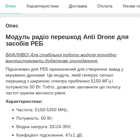
Опис
Характеристики
Доставка
Оплата
Умови п
Опис
Модуль радіо перешкод Anti Drone для
засобів РЕБ
ВАЖЛИВО! Для стабільної роботи модуля потрібно
використовувати додаткове охолодження.
Підсилювач для РЕБ призначений для створення завад у
керуванні дронами. Це модуль, який генерує сигнал
перешкод з шириною спектра приблизно 5150 МГц і
потужністю 50 Вт. Тобто, дозволяє заповнити цю полосу
частот шумом високого рівня.
Характеристики:
Частота: 5150-5350 MHz;
Потужність: 50 Вт;
Вхідна напруга: DC24-30V;
Коефіцієнт підсилення: 47±1 дБ;