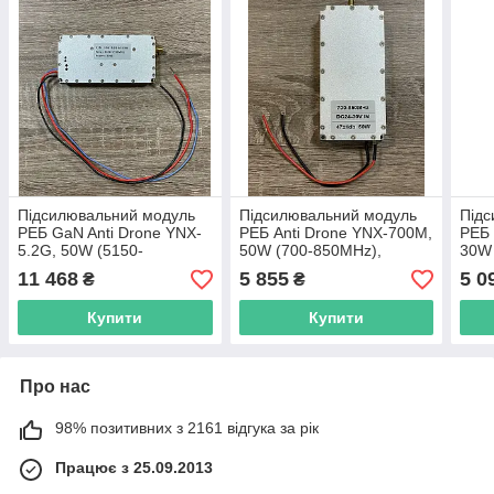
Підсилювальний модуль
Підсилювальний модуль
Підс
РЕБ GaN Anti Drone YNX-
РЕБ Anti Drone YNX-700M,
РЕБ 
5.2G, 50W (5150-
50W (700-850MHz),
30W 
5350MHz), джаммер
джаммер 700МГц, з
джам
11 468
5 855
5 0
₴
₴
5.2ГГц, з циркулятором,
циркулятором, на LDMOS
цир
на GaN транзисторі
транзисторі
тран
Купити
Купити
Про нас
98% позитивних з 2161 відгука за рік
Працює з 25.09.2013