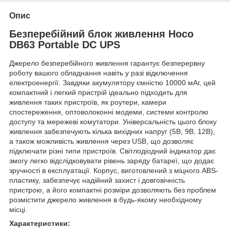
Опис
Безперебійний блок живлення Hoco
DB63 Portable DC UPS
Джерело безперебійного живлення гарантує безперервну
роботу вашого обладнання навіть у разі відключення
електроенергії. Завдяки акумулятору ємністю 10000 мАг, цей
компактний і легкий пристрій ідеально підходить для
живлення таких пристроїв, як роутери, камери
спостереження, оптоволоконні модеми, системи контролю
доступу та мережеві комутатори. Універсальність цього блоку
живлення забезпечують кілька вихідних напруг (5В, 9В, 12В),
а також можливість живлення через USB, що дозволяє
підключати різні типи пристроїв. Світлодіодний індикатор дає
змогу легко відслідковувати рівень заряду батареї, що додає
зручності в експлуатації. Корпус, виготовлений з міцного ABS-
пластику, забезпечує надійний захист і довговічність
пристрою, а його компактні розміри дозволяють без проблем
розмістити джерело живлення в будь-якому необхідному
місці.
Характеристики: