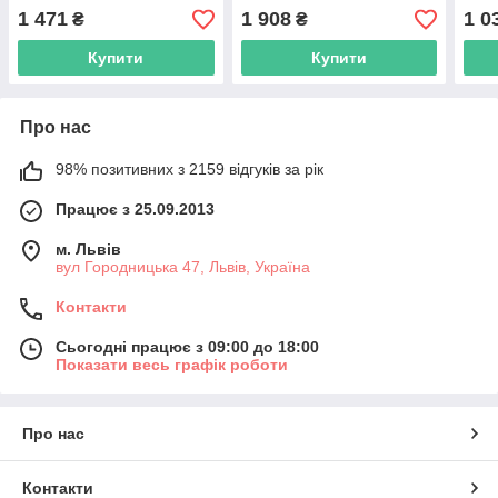
18W, 10400 mah
36W, 10400 mah
DC10
1 471
1 908
1 0
₴
₴
живл
Купити
Купити
Про нас
98% позитивних з 2159 відгуків за рік
Працює з 25.09.2013
м. Львів
вул Городницька 47, Львів, Україна
Контакти
Сьогодні працює з 09:00 до 18:00
Показати весь графік роботи
Про нас
Контакти