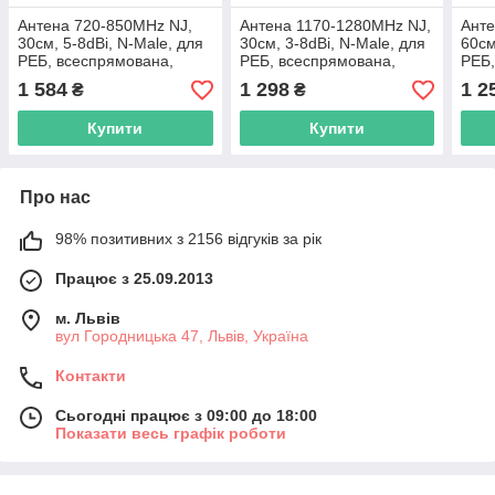
Антена 720-850MHz NJ,
Антена 1170-1280MHz NJ,
Анте
30см, 5-8dBi, N-Male, для
30см, 3-8dBi, N-Male, для
60см
РЕБ, всеспрямована,
РЕБ, всеспрямована,
РЕБ,
вертикальна поляризація
вертикальна поляризація
верт
1 584
1 298
1 2
₴
₴
Купити
Купити
Про нас
98% позитивних з 2156 відгуків за рік
Працює з 25.09.2013
м. Львів
вул Городницька 47, Львів, Україна
Контакти
Сьогодні працює з 09:00 до 18:00
Показати весь графік роботи