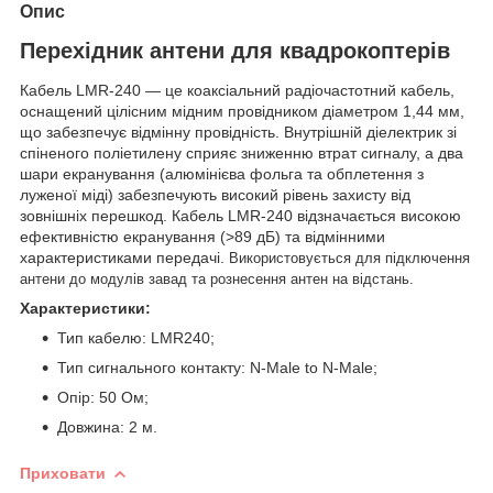
Опис
Перехідник антени для квадрокоптерів
Кабель LMR-240 — це коаксіальний радіочастотний кабель,
оснащений цілісним мідним провідником діаметром 1,44 мм,
що забезпечує відмінну провідність. Внутрішній діелектрик зі
спіненого поліетилену сприяє зниженню втрат сигналу, а два
шари екранування (алюмінієва фольга та обплетення з
луженої міді) забезпечують високий рівень захисту від
зовнішніх перешкод. Кабель LMR-240 відзначається високою
ефективністю екранування (>89 дБ) та відмінними
характеристиками передачі.
Використовується для підключення
антени до модулів завад та рознесення антен на відстань.
Характеристики:
Тип кабелю: LMR240;
Тип сигнального контакту: N-Male to N-Male;
Опір: 50 Ом;
Довжина: 2 м.
Приховати