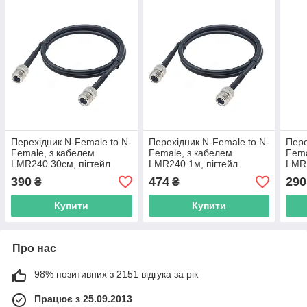
Перехідник N-Female to N-
Перехідник N-Female to N-
Пере
Female, з кабелем
Female, з кабелем
Fema
LMR240 30см, пігтейл
LMR240 1м, пігтейл
LMR2
подовжувач для РЕБ
подовжувач для РЕБ
подо
390
474
290
₴
₴
Купити
Купити
Про нас
98% позитивних з 2151 відгука за рік
Працює з 25.09.2013