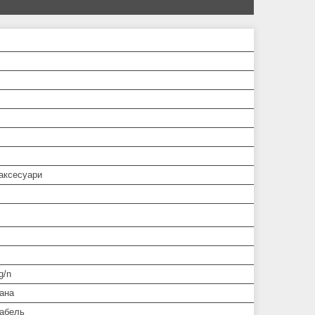
 аксесуари
g/n
ана
кабель