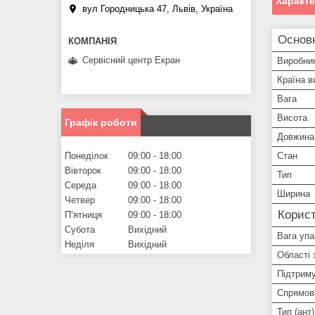
Характ
вул Городницька 47, Львів, Україна
Основн
Сервісний центр Екран
Виробни
Країна в
Вага
Висота
Графік роботи
Довжина
Понеділок
09:00
18:00
Стан
Вівторок
09:00
18:00
Тип
Середа
09:00
18:00
Ширина
Четвер
09:00
18:00
Корист
Пʼятниця
09:00
18:00
Субота
Вихідний
Вага упа
Неділя
Вихідний
Області 
Підтриму
Спрямов
Тип (ант)