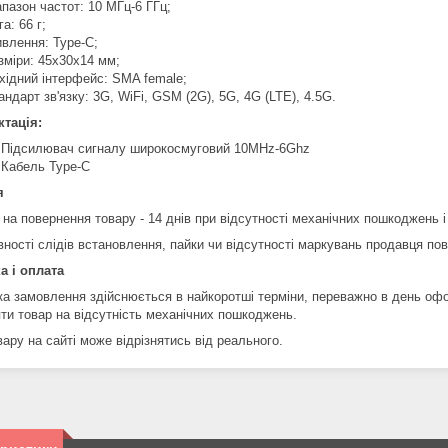
апазон частот: 10 МГц-6 ГГц;
га: 66 г;
влення: Type-C;
зміри: 45х30х14 мм;
хідний інтерфейс: SMA female;
андарт зв'язку: 3G, WiFi, GSM (2G), 5G, 4G (LTE), 4.5G.
тація:
 Підсилювач сигналу широкосмуговий 10MHz-6Ghz
 Кабель Type-C
я
 на повернення товару - 14 днів при відсутності механічних пошкоджень і
вності слідів встановлення, пайки чи відсутності маркувань продавця по
а і оплата
ка замовлення здійснюється в найкоротші терміни, переважно в день оф
яти товар на відсутність механічних пошкоджень.
ару на сайті може відрізнятись від реального.