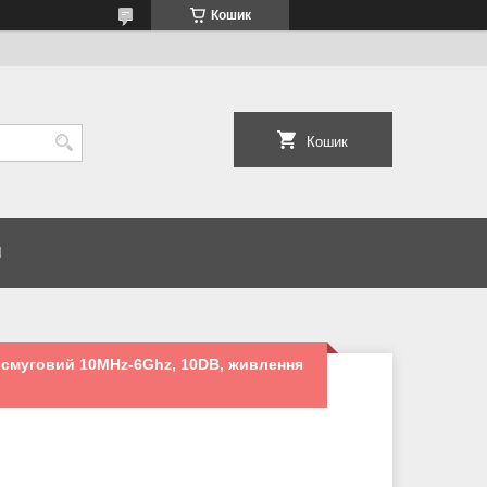
Кошик
Кошик
И
смуговий 10MHz-6Ghz, 10DB, живлення