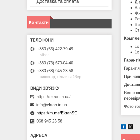
Доставка та оплата
Ді
Ва
Жи
Ро
Контакти
Ви
Ст
Комплек
1х
+380 (66) 422-79-49
1х
viber
Гаранті
+380 (73) 670-04-40
Гарантія
+380 (68) 945-23-58
При ная
київстар, тільки вайбер
Доставк
Відправ
https://ekran.in.ua/
перевір
info@ekran.in.ua
Фото тов
https://m.me/EkranSC
068 945 23 58