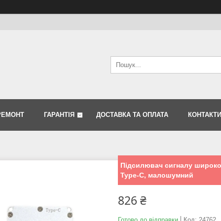
РЕМОНТ
ГАРАНТІЯ
ДОСТАВКА ТА ОПЛАТА
КОНТАКТ
Підсилювач сигналу широко
Type-C, малошумний
826 ₴
Готово до відправки
Код:
24762