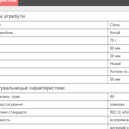
еристики
і атрибути
к
China
иробник
Китай
70 г
80 мм
20 мм
Новий
Антени та
50 мм
увальницькі характеристики
ковки, грам
80
застосування
зовнішні
вані стандарти
802.11 a/b/
аність
всепрямов
антенний 