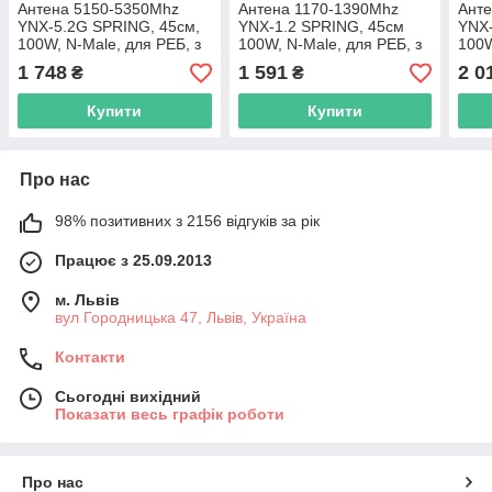
Антена 5150-5350Mhz
Антена 1170-1390Mhz
Ант
YNX-5.2G SPRING, 45см,
YNX-1.2 SPRING, 45см
YNX-
100W, N-Male, для РЕБ, з
100W, N-Male, для РЕБ, з
100W
амортизатором,
амортизатором,
амор
1 748
1 591
2 0
₴
₴
всеспрямована,
всеспрямована,
всес
вертикальна поляризація
вертикальна поляризація
верт
Купити
Купити
Про нас
98% позитивних з 2156 відгуків за рік
Працює з 25.09.2013
м. Львів
вул Городницька 47, Львів, Україна
Контакти
Сьогодні вихідний
Показати весь графік роботи
Про нас