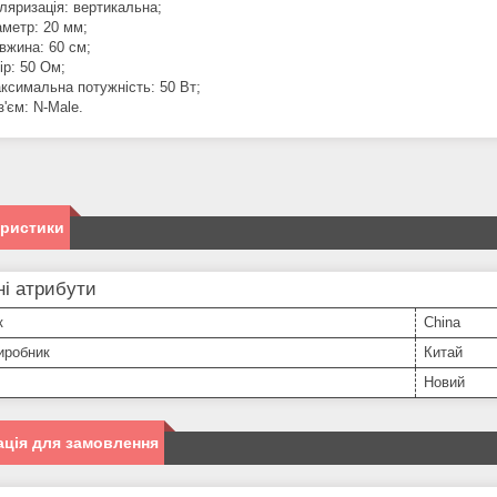
ляризація: вертикальна;
аметр: 20 мм;
вжина: 60 см;
ір: 50 Ом;
ксимальна потужність: 50 Вт;
з'єм: N-Male.
еристики
і атрибути
к
China
иробник
Китай
Новий
ція для замовлення