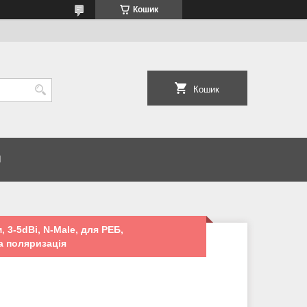
Кошик
Кошик
И
 3-5dBi, N-Male, для РЕБ,
а поляризація