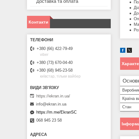
Доставка та оплата
По
Ді
До
Оп
Контакти
Ма
Ро
+380 (66) 422-79-49
viber
+380 (73) 670-04-40
Характ
+380 (68) 945-23-58
київстар, тільки вайбер
Основн
Виробни
https://ekran.in.ua/
Країна в
info@ekran.in.ua
Стан
https://m.me/EkranSC
068 945 23 58
Інформа