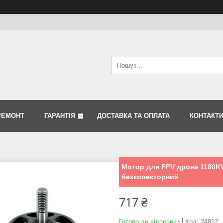
РЕМОНТ
ГАРАНТІЯ
ДОСТАВКА ТА ОПЛАТА
КОНТАКТ
Мотор для FPV дрона 1180KV
безколекторний
717 ₴
Готово до відправки
Код:
24812