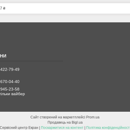
7 ₴
 422-79-49
 670-04-40
 945-23-58
 тільки вайбер
Сайт створений на маркетплейсі
Prom.ua
Продавець на Bigl.ua
Сервісний центр Екран |
Поскаржитися на контент
|
Політика конфіденційност