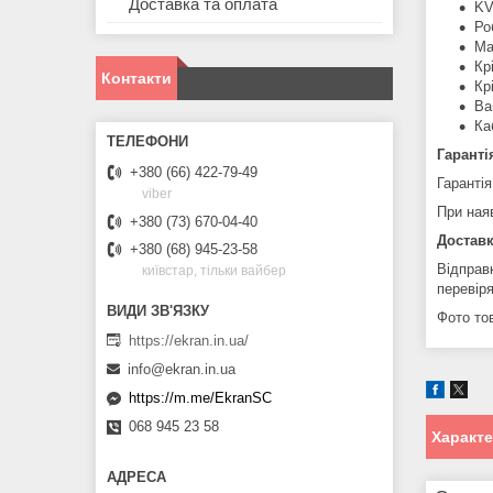
Доставка та оплата
KV
Ро
Ма
Кр
Контакти
Кр
Ва
Ка
Гаранті
+380 (66) 422-79-49
Гарантія
viber
При ная
+380 (73) 670-04-40
Доставк
+380 (68) 945-23-58
Відправ
київстар, тільки вайбер
перевір
Фото тов
https://ekran.in.ua/
info@ekran.in.ua
https://m.me/EkranSC
068 945 23 58
Характ