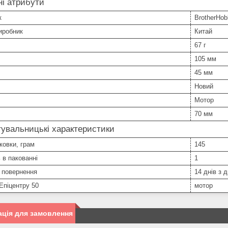
і атрибути
к
BrotherHob
иробник
Китай
67 г
105 мм
45 мм
Новий
Мотор
70 мм
увальницькі характеристики
ковки, грам
145
ь в пакованні
1
 повернення
14 днів з 
Епіцентру 50
мотор
ція для замовлення