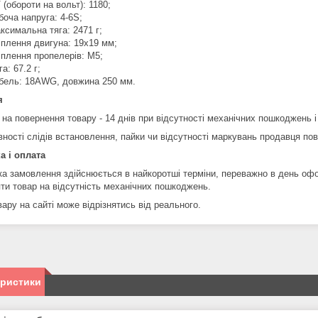
 (обороти на вольт): 1180;
боча напруга: 4-6S;
ксимальна тяга: 2471 г;
іплення двигуна: 19x19 мм;
іплення пропелерів: M5;
га: 67.2 г;
бель: 18AWG, довжина 250 мм.
я
 на повернення товару - 14 днів при відсутності механічних пошкоджень і
вності слідів встановлення, пайки чи відсутності маркувань продавця по
а і оплата
ка замовлення здійснюється в найкоротші терміни, переважно в день оф
яти товар на відсутність механічних пошкоджень.
ару на сайті може відрізнятись від реального.
еристики