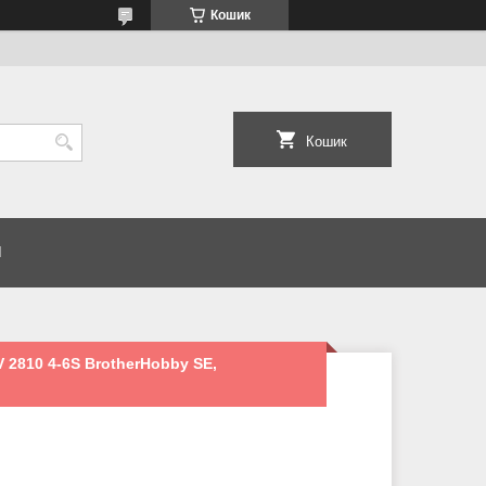
Кошик
Кошик
И
 2810 4-6S BrotherHobby SE,