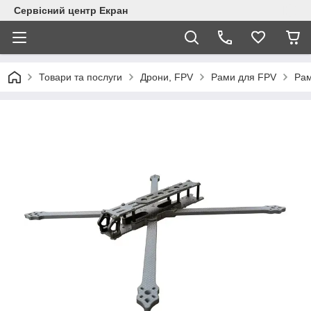
Сервісний центр Екран
Товари та послуги
Дрони, FPV
Рами для FPV
Рам