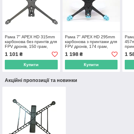
Рама 7" APEX HD 315mm
Рама 7" APEX HD 295mm
Рама
карбонова без принтів для
карбонова з принтами для
457
FPV дронів, 150 грам,
FPV дронів, 174 грам,
прин
PHISTAL
HSKRC
FPV 
1 101
1 198
1 5
₴
₴
Купити
Купити
Акційні пропозиції та новинки