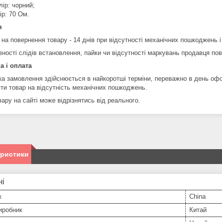
лір: чорний;
ір: 70 Ом.
я
 на повернення товару - 14 днів при відсутності механічних пошкоджень і
вності слідів встановлення, пайки чи відсутності маркувань продавця по
а і оплата
ка замовлення здійснюється в найкоротші терміни, переважно в день оф
яти товар на відсутність механічних пошкоджень.
ару на сайті може відрізнятись від реального.
еристики
ні
к
China
иробник
Китай