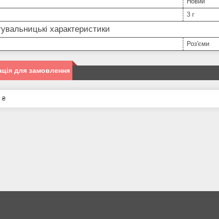
Новий
3 г
увальницькі характеристики
Роз'єми
ція для замовлення
 ₴