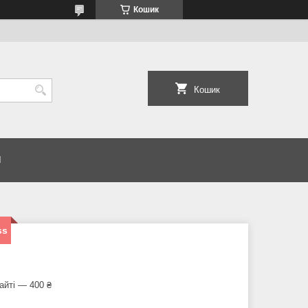
Кошик
Кошик
И
ss
айті — 400 ₴