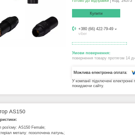
Готово до відправки
Код:
24373
Купити
+380 (66) 422-79-49
viber
повернення товару протягом 14 д
У компанії підключені електронні
покидаючи сайту.
тор AS150
ристики:
п роз'єму: AS150 Female;
теріал металу: позолочена латунь;