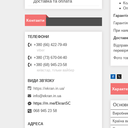
Доставка та оплата
Ко
Оп
Гаранті
Контакти
Гарантія
При ная
Доставк
+380 (66) 422-79-49
Відправ
перевір
viber
+380 (73) 670-04-40
Фото тов
+380 (68) 945-23-58
київстар, тільки вайбер
https://ekran.in.ua/
Характ
info@ekran.in.ua
https://m.me/EkranSC
Основ
068 945 23 58
Виробни
Країна в