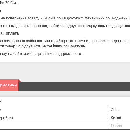
ір: 70 Ом.
я
 на повернення товару - 14 днів при відсутності механічних пошкоджень і
вності слідів встановлення, пайки чи відсутності маркувань продавця по
а і оплата
ка замовлення здійснюється в найкоротші терміни, переважно в день оф
яти товар на відсутність механічних пошкоджень.
ару на сайті може відрізнятись від реального.
еристики
ні
к
China
иробник
Китай
Новий