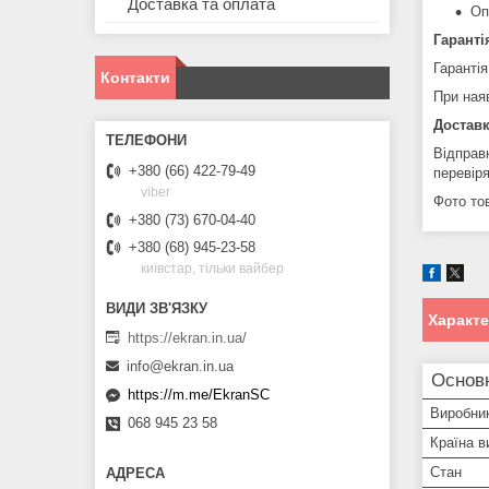
Доставка та оплата
Оп
Гаранті
Гарантія
Контакти
При ная
Доставк
Відправ
+380 (66) 422-79-49
перевір
viber
Фото тов
+380 (73) 670-04-40
+380 (68) 945-23-58
київстар, тільки вайбер
Характ
https://ekran.in.ua/
info@ekran.in.ua
Основ
https://m.me/EkranSC
Виробни
068 945 23 58
Країна в
Стан