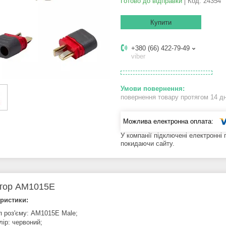
Готово до відправки
Код:
24354
Купити
+380 (66) 422-79-49
viber
повернення товару протягом 14 д
У компанії підключені електронні
покидаючи сайту.
тор AM1015E
ристики:
п роз'єму: AM1015E Male;
лір: червоний;