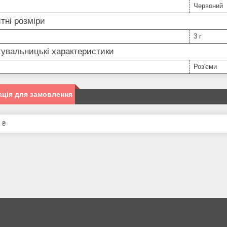
Червоний
тні розміри
3 г
увальницькі характеристики
Роз'єми
ція для замовлення
 ₴