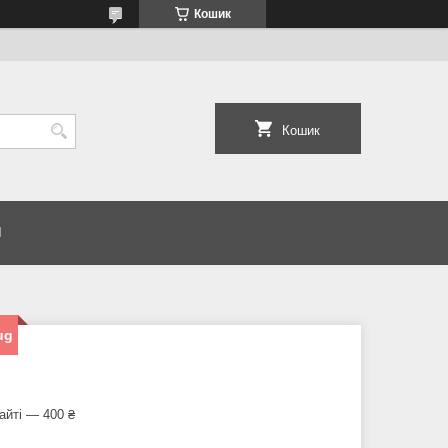
Кошик
Кошик
И
ug
айті — 400 ₴