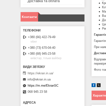
Доставка та оплата
Кр
Кі
Ма
Ва
Контакти
Ді
Це
Ре
Гаранті
+380 (66) 422-79-49
Гарантія
viber
При ная
+380 (73) 670-04-40
Доставк
+380 (68) 945-23-58
київстар, тільки вайбер
Відправ
перевір
Фото тов
https://ekran.in.ua/
info@ekran.in.ua
https://m.me/EkranSC
068 945 23 58
Характ