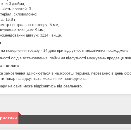
ок: 5,0 дюйма;
лькість лопатей: 3
теріал: скловолокно;
га: 16,8 г;
аметр центрального отвору: 5 мм;
нтральна товщина: 9 мм;
комендований двигун: 3214 і вище.
я
 на повернення товару - 14 днів при відсутності механічних пошкоджень і
вності слідів встановлення, пайки чи відсутності маркувань продавця по
а і оплата
ка замовлення здійснюється в найкоротші терміни, переважно в день оф
яти товар на відсутність механічних пошкоджень.
ару на сайті може відрізнятись від реального.
еристики