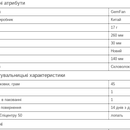
і атрибути
к
GemFan
иробник
Китай
17 г
260 мм
30 мм
Новий
140 мм
л
Скловолок
увальницькі характеристики
ковки, грам
45
1
ь в пакованні
1
 повернення
14 днів з 
Епіцентру 50
лопать
ні