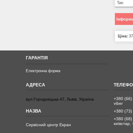
Тип
Інформа
Ціна:
37
ГАРАНТІЯ
Електронна форма
+380 (66)
вул Городницька 47, Львів, Україна
viber
+380 (73)
+380 (68)
київстар,
Сервісний центр Екран