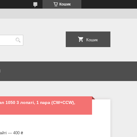
Кошик
Кошик
И
n 1050 3 лопаті, 1 пара (CW+CCW),
айті — 400 ₴