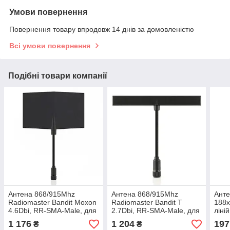
Умови повернення
Повернення товару впродовж 14 днів за домовленістю
Всі умови повернення
Подібні товари компанії
Антена 868/915Mhz
Антена 868/915Mhz
Ант
Radiomaster Bandit Moxon
Radiomaster Bandit T
188х
4.6Dbi, RR-SMA-Male, для
2.7Dbi, RR-SMA-Male, для
ліні
передавачів ELRS, лінійна
передавачів ELRS, лінійна
дипо
1 176
1 204
197
₴
₴
ELR