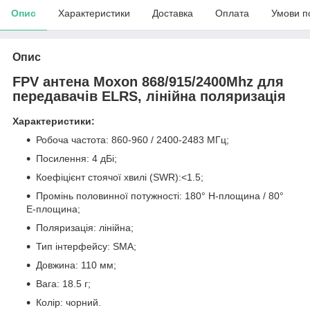
Опис
Характеристики
Доставка
Оплата
Умови п
Опис
FPV антена Moxon 868/915/2400Mhz для
передавачів ELRS, лінійна поляризація
Характеристики:
Робоча частота: 860-960 / 2400-2483 МГц;
Посилення: 4 дБі;
Коефіцієнт стоячої хвилі (SWR):<1.5;
Промінь половинної потужності: 180° H-площина / 80°
E-площина;
Поляризація: лінійна;
Тип інтерфейсу: SMA;
Довжина: 110 мм;
Вага: 18.5 г;
Колір: чорний.