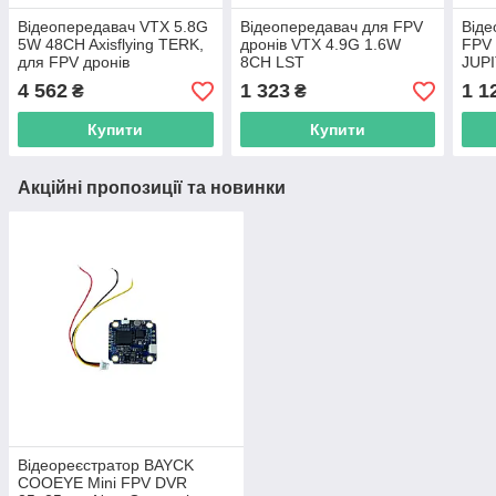
Відеопередавач VTX 5.8G
Відеопередавач для FPV
Віде
5W 48CH Axisflying TERK,
дронів VTX 4.9G 1.6W
FPV 
для FPV дронів
8CH LST
JUP
1.6W
4 562
1 323
1 1
₴
₴
Купити
Купити
Акційні пропозиції та новинки
Відеореєстратор BAYCK
COOEYE Mini FPV DVR