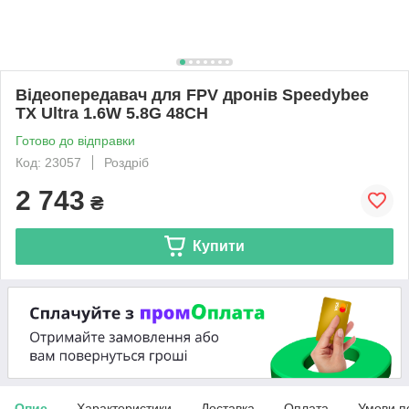
Відеопередавач для FPV дронів Speedybee
TX Ultra 1.6W 5.8G 48CH
Готово до відправки
Код: 23057
Роздріб
2 743
₴
Купити
Опис
Характеристики
Доставка
Оплата
Умови п