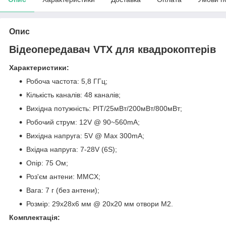
Опис
Відеопередавач VTX для квадрокоптерів
Характеристики:
Робоча частота: 5,8 ГГц;
Кількість каналів: 48 каналів;
Вихідна потужність: PIT/25мВт/200мВт/800мВт;
Робочий струм: 12V @ 90~560mA;
Вихідна напруга: 5V @ Max 300mA;
Вхідна напруга: 7-28V (6S);
Опір: 75 Ом;
Роз'єм антени: MMCX;
Вага: 7 г (без антени);
Розмір: 29х28х6 мм @ 20х20 мм отвори M2.
Комплектація: