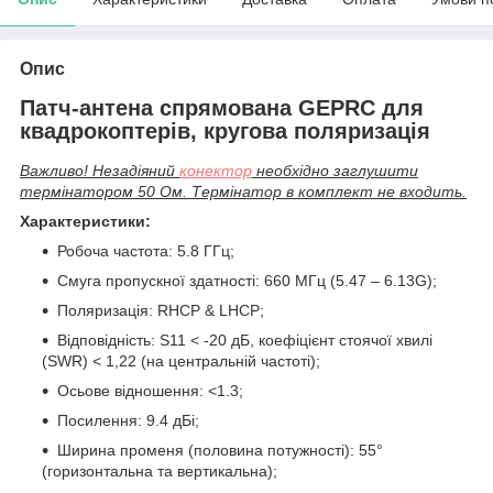
Опис
Патч-антена спрямована GEPRC для
квадрокоптерів, кругова поляризація
Важливо! Незадіяний
конектор
необхідно заглушити
термінатором 50 Ом. Термінатор в комплект не входить.
Характеристики:
Робоча частота: 5.8 ГГц;
Смуга пропускної здатності: 660 МГц (5.47 – 6.13G);
Поляризація: RHCP & LHCP;
Відповідність: S11 < -20 дБ, коефіцієнт стоячої хвилі
(SWR) < 1,22 (на центральній частоті);
Осьове відношення: <1.3;
Посилення: 9.4 дБі;
Ширина променя (половина потужності): 55°
(горизонтальна та вертикальна);