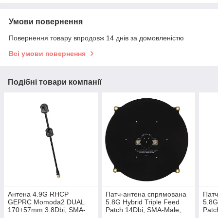
Умови повернення
Повернення товару впродовж 14 днів за домовленістю
Всі умови повернення
Подібні товари компанії
Антена 4.9G RHCP
Патч-антена спрямована
Патч
GEPRC Momoda2 DUAL
5.8G Hybrid Triple Feed
5.8G
170+57mm 3.8Dbi, SMA-
Patch 14Dbi, SMA-Male,
Patc
Male прямий, чорна, для
для FPV дронів
для 