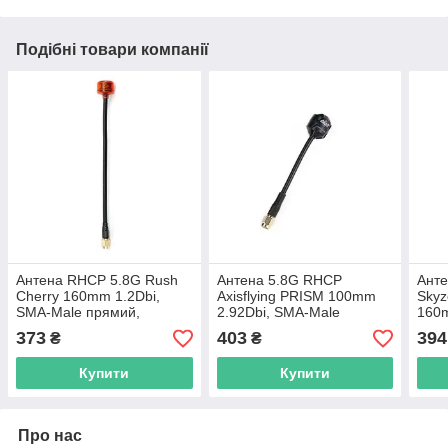
Подібні товари компанії
Антена RHCP 5.8G Rush
Антена 5.8G RHCP
Ант
Cherry 160mm 1.2Dbi,
Axisflying PRISM 100mm
Sky
SMA-Male прямий,
2.92Dbi, SMA-Male
160
червона, для FPV дронів
прямий, чорна, для FPV
прям
373
403
394
₴
₴
дронів
дрон
Купити
Купити
Про нас