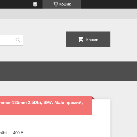
Кошик
Кошик
И
mmer 135mm 2.5Dbi, SMA-Male прямий,
айті — 400 ₴