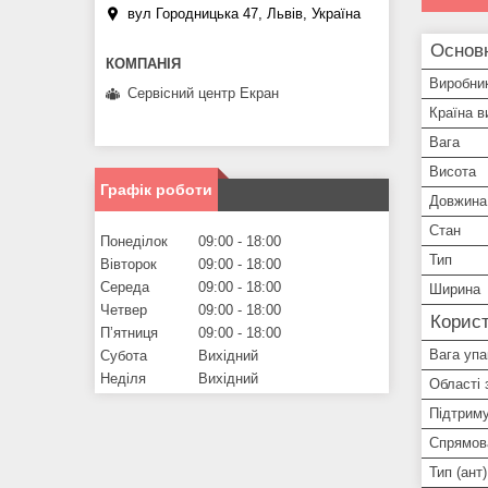
вул Городницька 47, Львів, Україна
Основн
Виробни
Сервісний центр Екран
Країна в
Вага
Висота
Графік роботи
Довжина
Стан
Понеділок
09:00
18:00
Тип
Вівторок
09:00
18:00
Середа
09:00
18:00
Ширина
Четвер
09:00
18:00
Корист
Пʼятниця
09:00
18:00
Вага упа
Субота
Вихідний
Неділя
Вихідний
Області 
Підтриму
Спрямов
Тип (ант)