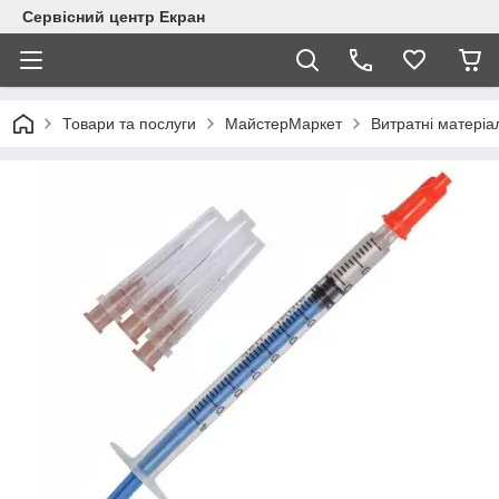
Сервісний центр Екран
Товари та послуги
МайстерМаркет
Витратні матеріа