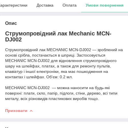
арактеристики
Доставка
Оплата
Умови повернення
Опис
Струмопровідний лак Mechanic MCN-
DJ002
Струмопровідний лак MECHANIC MCN-DJ002 — зроблений на
основі срібла, постачається в шприці. Застосовується
MECHANIC MCN-DJ002 для відновлення струмопровідного
шару на шлейфах, платах, а також для ремонту пультів,
клавіатур і іншої електроніки, яка має пошкодження на
контактах і шлейфах. Об'єм: 0.2 мл.
MECHANIC MCN-DJ002 — можна наносити на будь-які
поверхні: плати, скло, папір, підлоги, стіни, дерево, всі типи
металу, всіх різновидів пластикових виробів тощо.
Приховати