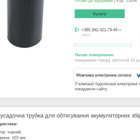
Готово до відправки
Код:
23006
Купити
+380 (66) 422-79-49
viber
повернення товару протягом 14 д
У компанії підключені електронні
покидаючи сайту.
усадочна трубка для обтягування акумуляторних збі
ристики:
лір: чорний;
рина: 103 мм;