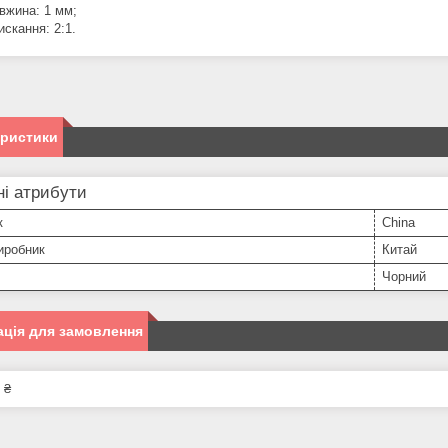
вжина: 1 мм;
искання: 2:1.
еристики
і атрибути
к
China
иробник
Китай
Чорний
ція для замовлення
 ₴