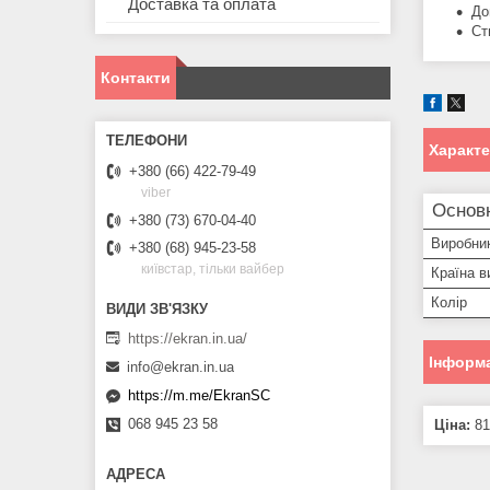
Доставка та оплата
До
Ст
Контакти
Характ
+380 (66) 422-79-49
viber
Основн
+380 (73) 670-04-40
Виробни
+380 (68) 945-23-58
київстар, тільки вайбер
Країна в
Колір
https://ekran.in.ua/
Інформа
info@ekran.in.ua
https://m.me/EkranSC
068 945 23 58
Ціна:
81