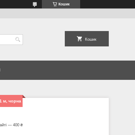
Кошик
Кошик
И
1 м, чорна
айті — 400 ₴