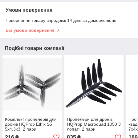
Умови повернення
Повернення товару впродовж 14 днів за домовленістю
Всі умови повернення
Подібні товари компанії
Комплект пропелерів для
Пропелери для дронів
Про
дронів HQProp Ethix S5
HQProp Macroquad 1050 3
квад
5х4.3х3, 2 пари
лопаті, 2 пари
7х4х
(2хCW+2хCCW) 5", 3.8g,
(2хCW+2хCCW) 10",
(2х
216
835
189
₴
₴