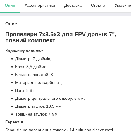
Опис
Характеристики
Доставка
Оплата
Умови п
Опис
Пропелери 7х3.5х3 для FPV дронів 7",
повний комплект
Характеристики:
Діаметр: 7 дюймів;
Крок: 3,5 дюйма;
Кількість лопатей: 3
Матеріал: полікарбонат;
Вага: 8,8 г;
Діаметр центрального отвору: 5 мм;
Діаметр втулки: 13,5 мм;
Товщина втулки: 7 мм.
Гарантія
Гарантія на повернення товару - 14 днів при відсутності