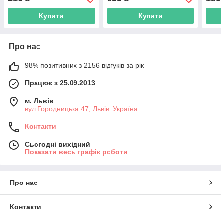
сірий
23.3g, армовані, чорні
7.9g,
Купити
Купити
Про нас
98% позитивних з 2156 відгуків за рік
Працює з 25.09.2013
м. Львів
вул Городницька 47, Львів, Україна
Контакти
Сьогодні вихідний
Показати весь графік роботи
Про нас
Контакти