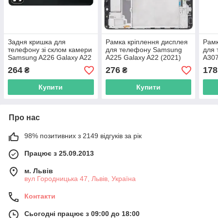
Задня кришка для
Рамка кріплення дисплея
Рамк
телефону зі склом камери
для телефону Samsung
для
Samsung A226 Galaxy A22
A225 Galaxy A22 (2021)
A307
5G (2021), Original PRC,
чорна
чор
264
276
178
₴
₴
чорна
Купити
Купити
Про нас
98% позитивних з 2149 відгуків за рік
Працює з 25.09.2013
м. Львів
вул Городницька 47, Львів, Україна
Контакти
Сьогодні працює з 09:00 до 18:00