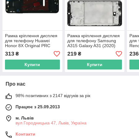
Рамка кріплення дисплея
Рамка кріплення дисплея
Рамк
для телефону Huawei
для телефону Samsung
для
Honor 8X Original PRC
A315 Galaxy A31 (2020)
Reno
чорна
чорна
313
219
236
₴
₴
Купити
Купити
Про нас
98% позитивних з 2147 відгуків за рік
Працює з 25.09.2013
м. Львів
вул Городницька 47, Львів, Україна
Контакти