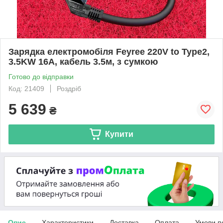
Зарядка електромобіля Feyree 220V to Type2,
3.5KW 16A, кабель 3.5м, з сумкою
Готово до відправки
Код: 21409
Роздріб
5 639
₴
Купити
Опис
Характеристики
Доставка
Оплата
Умови п