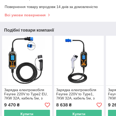
Повернення товару впродовж 14 днів за домовленістю
Всі умови повернення
Подібні товари компанії
Зарядка електромобіля
Зарядка електромобіля
Заря
Feyree 220V to Type2 EU,
Feyree 220V to Type1,
Feyr
7KW 32A, кабель 5м, з
7KW 32A, кабель 5м, з
7KW 
сумкою, WiFi/APP
сумкою
сумк
9 470
8 638
9 2
₴
₴
керування
керу
Купити
Купити