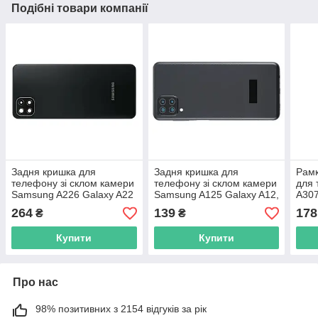
Подібні товари компанії
Задня кришка для
Задня кришка для
Рамк
телефону зі склом камери
телефону зі склом камери
для
Samsung A226 Galaxy A22
Samsung A125 Galaxy A12,
A307
5G (2021), Original PRC,
Original PRC, чорна
чор
264
139
178
₴
₴
чорна
Купити
Купити
Про нас
98% позитивних з 2154 відгуків за рік