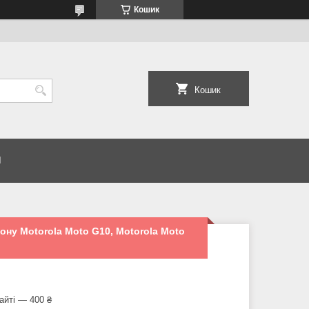
Кошик
Кошик
И
ону Motorola Moto G10, Motorola Moto
айті — 400 ₴