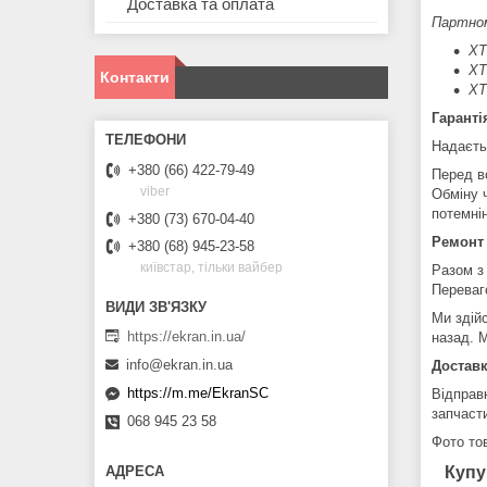
Доставка та оплата
Партно
XT
XT
Контакти
XT
Гаранті
Надаєть
+380 (66) 422-79-49
Перед в
viber
Обміну 
потемні
+380 (73) 670-04-40
Ремонт
+380 (68) 945-23-58
київстар, тільки вайбер
Разом з
Переваг
Ми здій
https://ekran.in.ua/
назад. М
info@ekran.in.ua
Доставк
https://m.me/EkranSC
Відправ
запчаст
068 945 23 58
Фото тов
Купу