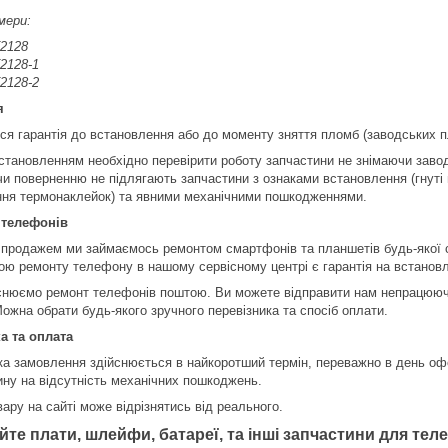
мери:
2128
2128-1
2128-2
я
ся гарантія до встановлення або до моменту зняття пломб (заводських п
становленням необхідно перевірити роботу запчастини не знімаючи заво
чи поверненню не підлягають запчастини з ознаками встановлення (гнуті 
ння термонаклейок) та явними механічними пошкодженнями.
 телефонів
 продажем ми займаємось ремонтом смартфонів та планшетів будь-якої 
ою ремонту телефону в нашому сервісному центрі є гарантія на встановл
снюємо ремонт телефонів поштою. Ви можете відправити нам непрацююч
ожна обрати будь-якого зручного перевізника та спосіб оплати.
а та оплата
ка замовлення здійснюється в найкоротший термін, переважно в день оф
ину на відсутність механічних пошкоджень.
ару на сайті може відрізнятись від реального.
йте плати, шлейфи, батареї, та інші запчастини для те