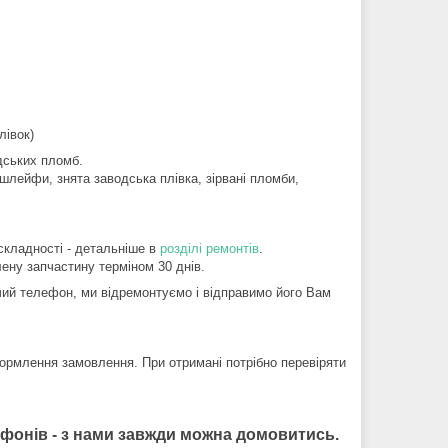
лівок)
дських пломб.
шлейфи, знята заводська плівка, зірвані пломби,
складності - детальніше в
розділі ремонтів
.
ену запчастину терміном 30 днів.
ий телефон, ми відремонтуємо і відправимо його Вам
ормлення замовлення. При отримані потрібно перевіряти
лефонів - з нами завжди можна домовитись.