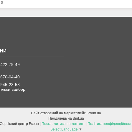
 ₴
 422-79-49
 670-04-40
 945-23-58
 тільки вайбер
Сайт створений на маркетплейсі
Prom.ua
Продавець на Bigl.ua
Сервісний центр Екран |
Поскаржитися на контент
|
Політика конфіденційност
Select Language
▼