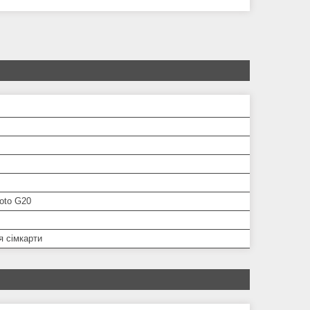
oto G20
я сімкарти