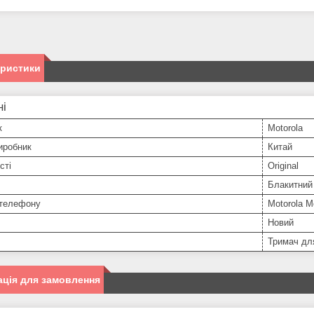
еристики
ні
к
Motorola
иробник
Китай
сті
Original
Блакитний
телефону
Motorola M
Новий
Тримач дл
ція для замовлення