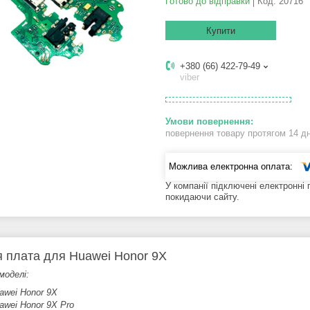
Готово до відправки
Код:
20716
Купити
+380 (66) 422-79-49
viber
повернення товару протягом 14 д
У компанії підключені електронні
покидаючи сайту.
 плата для Huawei Honor 9X
моделі:
awei Honor 9X
awei Honor 9X Prо