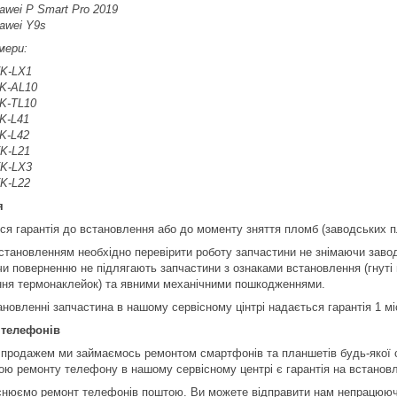
awei P Smart Pro 2019
awei Y9s
мери:
K-LX1
K-AL10
K-TL10
K-L41
K-L42
K-L21
K-LX3
K-L22
я
ся гарантія до встановлення або до моменту зняття пломб (заводських п
становленням необхідно перевірити роботу запчастини не знімаючи заво
чи поверненню не підлягають запчастини з ознаками встановлення (гнуті 
ння термонаклейок) та явними механічними пошкодженнями.
новленні запчастина в нашому сервісному цінтрі надається гарантія 1 мі
 телефонів
 продажем ми займаємось ремонтом смартфонів та планшетів будь-якої 
ою ремонту телефону в нашому сервісному центрі є гарантія на встановл
снюємо ремонт телефонів поштою. Ви можете відправити нам непрацююч