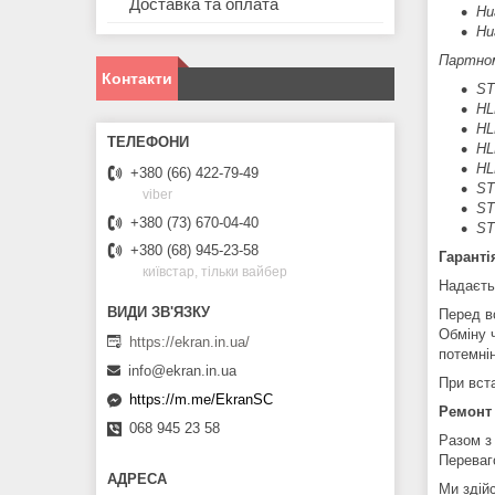
Доставка та оплата
Hu
Hu
Партно
Контакти
ST
HL
HL
HL
HL
+380 (66) 422-79-49
ST
viber
ST
+380 (73) 670-04-40
ST
+380 (68) 945-23-58
Гаранті
київстар, тільки вайбер
Надаєть
Перед в
Обміну 
https://ekran.in.ua/
потемні
info@ekran.in.ua
При вста
https://m.me/EkranSC
Ремонт
068 945 23 58
Разом з
Переваг
Ми здій