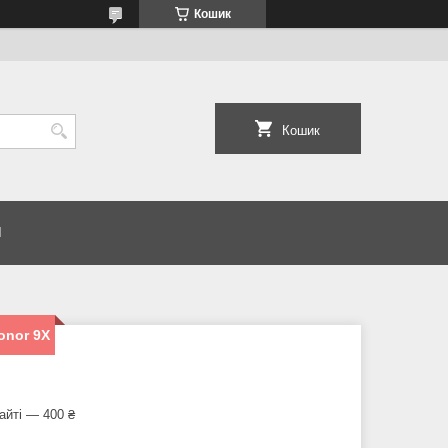
Кошик
Кошик
И
onor 9X
айті — 400 ₴