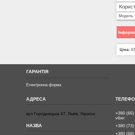
Корист
Модель 
Інформа
Ціна:
43
ГАРАНТІЯ
Електронна форма
+380 (66)
вул Городницька 47, Львів, Україна
viber
+380 (73)
+380 (68)