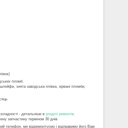
лівок)
дських пломб.
шлейфи, знята заводська плівка, зірвані пломби,
сяць.
складності - детальніше в
розділі ремонтів
.
ену запчастину терміном 30 днів.
ий телефон, ми відремонтуємо і відправимо його Вам