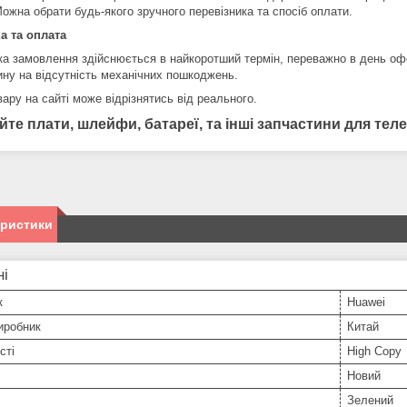
ожна обрати будь-якого зручного перевізника та спосіб оплати.
а та оплата
ка замовлення здійснюється в найкоротший термін, переважно в день оф
ину на відсутність механічних пошкоджень.
ару на сайті може відрізнятись від реального.
йте плати, шлейфи, батареї, та інші запчастини для те
еристики
ні
к
Huawei
иробник
Китай
сті
High Copy
Новий
Зелений